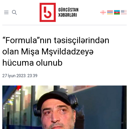
Open sidebar
აირჩიეთ
ენა
“Formula”nın təsisçilərindən
olan Mişa Mşvildadzeyə
hücuma olunub
27 İyun 2023. 23:39