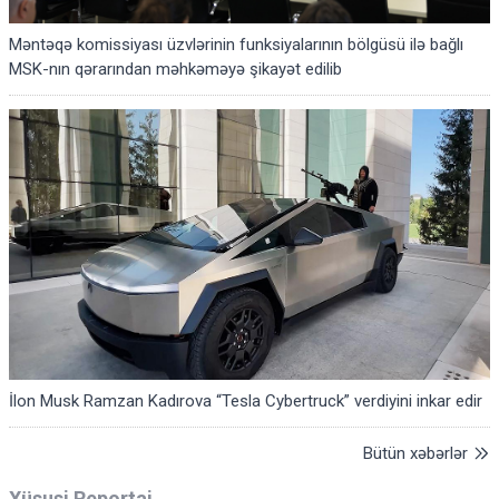
Məntəqə komissiyası üzvlərinin funksiyalarının bölgüsü ilə bağlı
MSK-nın qərarından məhkəməyə şikayət edilib
İlon Musk Ramzan Kadırova “Tesla Cybertruck” verdiyini inkar edir
Bütün xəbərlər
Xüsusi Reportaj