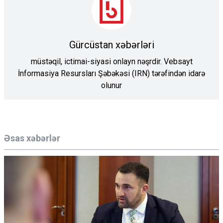
Gürcüstan xəbərləri
müstəqil, ictimai-siyasi onlayn nəşrdir. Vebsayt
İnformasiya Resursları Şəbəkəsi (IRN) tərəfindən idarə
olunur
Əsas xəbərlər