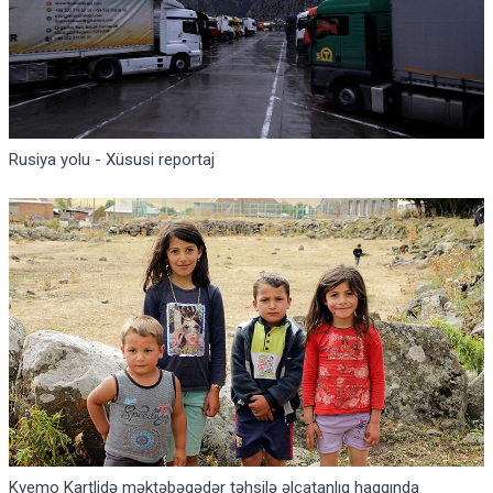
Rusiya yolu - Xüsusi reportaj
Kvemo Kartlidə məktəbəqədər təhsilə əlçatanlıq haqqında