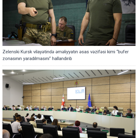
Zelenski Kursk vilayətində əməliyyatın əsas vəzifəsi kimi “bufer
zonasının yaradılmasını” hallandırıb