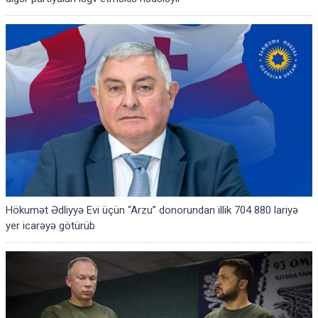
Hökumət Ədliyyə Evi üçün “Arzu” donorundan illik 704 880 lariyə
yer icarəyə götürüb