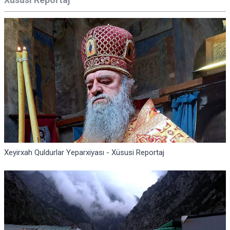
Xeyirxah Quldurlar Yeparxiyası - Xüsusi Reportaj