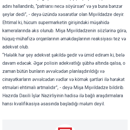
adını hallandırıb, “patriarxı necə söyürsən” və ya buna bənzər
şeylər dedi”, - deyə üzündə xəsarətlər olan Mşvildadze
deyir.
Ehtimal ki, hücum supermarketin girişindəki müşahidə
kameralarında əks olunub. Mişa Mşvildadzenin sözlərinə görə,
hüquq-mühafizə orqanlarının əməkdaşlarının reaksiyası tez və
adekvat olub.
“Hələlik hər şey adekvat şəkildə gedir və ümid edirəm ki, belə
davam edəcək. Əgər polisin adekvatlığı şübhə altında qalsa, o
zaman bütün bunların əvvəlcədən planlaşdırıldığı və
cinayətkarların əvvəlcədən vədlər və kömək şərtləri ilə hərəkət
etmələri ehtimalı artmalıdır”, - deyə Mişa Mşvildadze bildirib.
Hazırda Daxili İşlər Nazirliyinin hadisə ilə bağlı araşdırmalara
hansı kvalifikasiya əsasında başladığı məlum deyil.