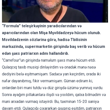
“Formula” teleşirkəyinin yaradıcılarından və
aparıcılarından olan Mişa Mşvildadzeyə hücum olunub.
Msvildadzenin sözlərinə görə, hadisə Tbilisinin
mərkəzində, supermarketin girişində baş verib və hücum
edən şəxs patriarxın adını hallandırıb.
“Carrefour”un girişində naməlum şəxs mənə hücum etdi.
Qulaqcıq taxıb musiqi dinləyirdim və onadək mənə nəsə
dediyini belə eşitməmişəm. Sadəcə yan keçirdim, orada iki
nəfər dayanıbmış, fikir verməmişəm. Güman edirəm ki,
onlardan biri məni tutdu və düz girişdə üzümə yumruq vurdu.
Sonra ayağım pilləkənlərə ilişdi və yıxıldım, qalxa bilmədim və
məni arxadan vurmaq istəyirdi. Bu, təxminən 15-20 saniyə
davam etdi. Qulaqcığı çıxararkən qışqırıq eşitdim, patriarxın