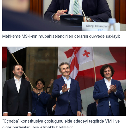
Məhkəmə MSK-nın mübahisələndirilən qərarını qüvvədə saxlayıb
“Oçneba” konstitusiya çoxluğunu əldə edəcəyi təqdirdə VMH və
digər partiyaları ləğv etməklə hədələyir