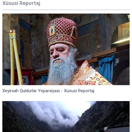
Xüsusi Reportaj
Xeyirxah Quldurlar Yeparxiyası - Xüsusi Reportaj