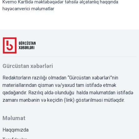
Kvemo Kartlidə məktəbəqədər təhsilə əlçatanlıq haqqında
həyəcanverici məlumatlar
Gürcüstan xəbərləri
Redaktorların razılığı olmadan “Gürcüstan xəbərləri”nin
materiallarından qismən və/yaxud tam istifadə etmək
qadağandır. Razılıq əldə olunduğu halda məlumatdan istifadə
zamanı mənbənin və keçidin (link) göstərilməsi mütləqdir.
Məlumat
Haqqımızda