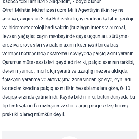
sadəcə təbii amillərlə əlaqəlidir”, - qeyd olunur.
Ətraf Mühitin Mühafizəsi üzrə Milli Agentliyin ilkin rəyinə
əsasən, avqustun 3-də Bubisskali çayı vadisində təbii geoloji
və hidrometeoroloji hadisələrin (buzlağın intensiv əriməsi,
leysan yağışlar, çayın mənbəyində qaya uçqunları, sürüşmə-
eroziya prosesləri və palçıq axının keçməsi) birgə baş
verməsi nəticəsində ekstremal səviyyədə palçıq axını yaranıb.
Qurumun mütəxəssisləri qeyd edirlər ki, palçıq axınının tərkibi,
dərənin yamacı, morfoloji şəraiti və uzaqlığı nəzərə aldıqda,
fəlakətin yaranma və aktivləşmə zonasından Şoviyə, eyni adlı
kotteclər kəndinə palçıq axını ilkin hesablamalara görə, 8-10
dəqiqə ərzində çatmalı idi. Rəydə bildirilir ki, bütün dünyada bu
tip hadisələrin formalaşma vaxtını dəqiq proqnozlaşdırmaq
praktiki olaraq mümkün deyil.