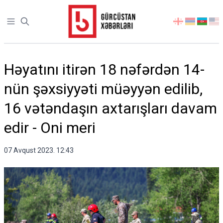
Open sidebar
აირჩიეთ
ენა
Həyatını itirən 18 nəfərdən 14-
nün şəxsiyyəti müəyyən edilib,
16 vətəndaşın axtarışları davam
edir - Oni meri
07 Avqust 2023. 12:43