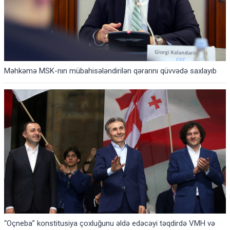
Məhkəmə MSK-nın mübahisələndirilən qərarını qüvvədə saxlayıb
“Oçneba” konstitusiya çoxluğunu əldə edəcəyi təqdirdə VMH və