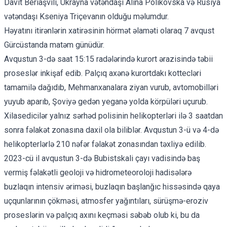
Davit Beriaşvili, Ukrayna vətəndaşı Alina Polikovska və Rusiya
vətəndaşı Kseniya Triçevanın olduğu məlumdur.
Həyatını itirənlərin xatirəsinin hörmət əlaməti olaraq 7 avqust
Gürcüstanda matəm günüdür.
Avqustun 3-də saat 15:15 radələrində
kurort ərazisində təbii
proseslər inkişaf edib. Palçıq axənə kurortdakı kottecləri
tamamilə dağıdıb, Mehmanxanalara ziyan vurub, avtomobilləri
yuyub aparıb, Şoviyə gedən yeganə yolda körpüləri uçurub.
Xilasedicilər yalnız sərhəd polisinin helikopterləri ilə 3 saatdan
sonra fəlakət zonasına daxil ola biliblər. Avqustun 3-ü və 4-də
helikopterlərlə 210 nəfər fəlakət zonasından təxliyə edilib.
2023-cü il avqustun 3-də Bubistskali çayı vadisində baş
vermiş fəlakətli geoloji və hidrometeoroloji hadisələrə
buzlaqın intensiv əriməsi, buzlaqın başlanğıc hissəsində qaya
uçqunlarının çökməsi, atmosfer yağıntıları, sürüşmə-eroziv
proseslərin və palçıq axını keçməsi səbəb olub ki, bu da