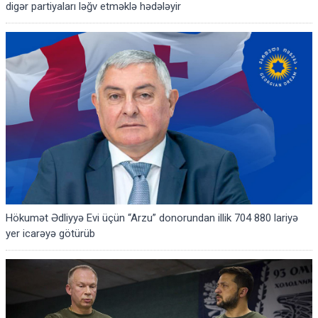
digər partiyaları ləğv etməklə hədələyir
Hökumət Ədliyyə Evi üçün “Arzu” donorundan illik 704 880 lariyə
yer icarəyə götürüb