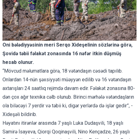
Oni bələdiyyəsinin meri Serqo Xideşelinin sözlərinə görə,
Şovidə təbii fəlakət zonasında 16 nəfər itkin düşmüş
hesab olunur.
“Mövcud məlumatlara görə, 18 vətəndaşın cəsədi tapılıb.
Onlardan 14-nün şəxsiyyəti müəyyən edilib və 16 vətəndaşın
axtarışları 24 saatlıq rejimdə davam edir. Fəlakət zonasına 80-
dən çox ağır texnika cəlb olunub. Birinci mərhələ vətəndaşların
ola biləcəyi 7 yerdir və təbii ki, digər yerlərdə də işlər gedir”, -
Xideşəli bildirib.
Həyatını itirənlər arasında 7 yaşlı Luka Dudaşvili, 18 yaşlı
Samirə İsayeva, Qiorqi Qoqinaşvili, Nino Kençadze, 26 yaşlı