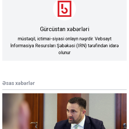
Gürcüstan xəbərləri
müstəqil, ictimai-siyasi onlayn nəşrdir. Vebsayt
İnformasiya Resursları Şəbəkəsi (IRN) tərəfindən idarə
olunur
Əsas xəbərlər