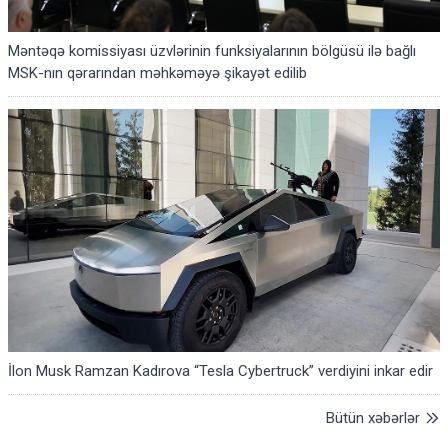
Məntəqə komissiyası üzvlərinin funksiyalarının bölgüsü ilə bağlı
MSK-nın qərarından məhkəməyə şikayət edilib
İlon Musk Ramzan Kadırova “Tesla Cybertruck” verdiyini inkar edir
Bütün xəbərlər