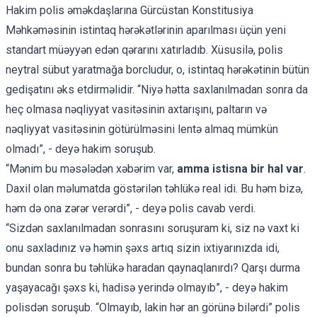
Hakim polis əməkdaşlarına Gürcüstan Konstitusiya
Məhkəməsinin istintaq hərəkətlərinin aparılması üçün yeni
standart müəyyən edən qərarını xatırladıb. Xüsusilə, polis
neytral sübut yaratmağa borcludur, o, istintaq hərəkətinin bütün
gedişatını əks etdirməlidir. “Niyə hətta saxlanılmadan sonra da
heç olmasa nəqliyyat vasitəsinin axtarışını, paltarın və
nəqliyyat vasitəsinin götürülməsini lentə almaq mümkün
olmadı”, - deyə hakim soruşub.
“Mənim bu məsələdən xəbərim var,
amma istisna bir hal var
.
Daxil olan məlumatda göstərilən təhlükə real idi. Bu həm bizə,
həm də ona zərər verərdi”, - deyə polis cavab verdi.
“Sizdən saxlanılmadan sonrasını soruşuram ki, siz nə vaxt ki
onu saxladınız və həmin şəxs artıq sizin ixtiyarınızda idi,
bundan sonra bu təhlükə haradan qaynaqlanırdı? Qarşı durma
yaşayacağı şəxs ki, hadisə yerində olmayıb”, - deyə hakim
polisdən soruşub. “Olmayıb, lakin hər an görünə bilərdi” polis