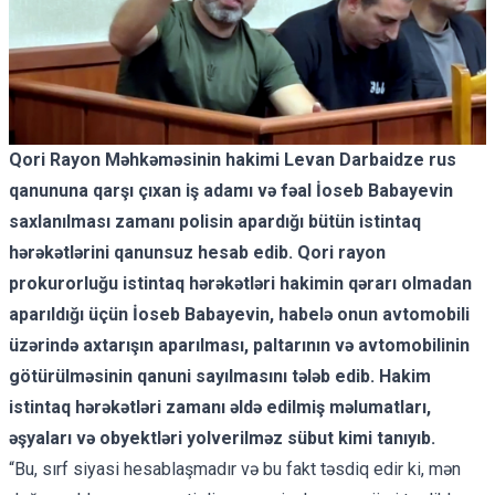
Qori Rayon Məhkəməsinin hakimi Levan Darbaidze rus
qanununa qarşı çıxan iş adamı və fəal İoseb Babayevin
saxlanılması zamanı polisin apardığı bütün istintaq
hərəkətlərini qanunsuz hesab edib. Qori rayon
prokurorluğu istintaq hərəkətləri hakimin qərarı olmadan
aparıldığı üçün İoseb Babayevin, habelə onun avtomobili
üzərində axtarışın aparılması, paltarının və avtomobilinin
götürülməsinin qanuni sayılmasını tələb edib. Hakim
istintaq hərəkətləri zamanı əldə edilmiş məlumatları,
əşyaları və obyektləri yolverilməz sübut kimi tanıyıb.
“Bu, sırf siyasi hesablaşmadır və bu fakt təsdiq edir ki, mən