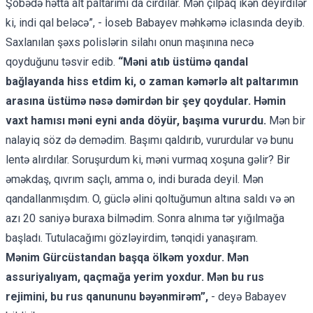
Şöbədə hətta alt paltarımı da cırdılar. Mən çılpaq ikən deyirdilər
ki, indi qal beləcə”, - İoseb Babayev məhkəmə iclasında deyib.
Saxlanılan şəxs polislərin silahı onun maşınına necə
qoyduğunu təsvir edib.
“Məni atıb üstümə qandal
bağlayanda hiss etdim ki, o zaman kəmərlə alt paltarımın
arasına üstümə nəsə dəmirdən bir şey qoydular. Həmin
vaxt hamısı məni eyni anda döyür, başıma vururdu.
Mən bir
nalayiq söz də demədim. Başımı qaldırıb, vururdular və bunu
lentə alırdılar. Soruşurdum ki, məni vurmaq xoşuna gəlir? Bir
əməkdaş, qıvrım saçlı, amma o, indi burada deyil. Mən
qandallanmışdım. O, güclə əlini qoltuğumun altına saldı və ən
azı 20 saniyə buraxa bilmədim. Sonra alnıma tər yığılmağa
başladı. Tutulacağımı gözləyirdim, tənqidi yanaşıram.
Mənim Gürcüstandan başqa ölkəm yoxdur. Mən
assuriyalıyam, qaçmağa yerim yoxdur. Mən bu rus
rejimini, bu rus qanununu bəyənmirəm”,
- deyə Babayev