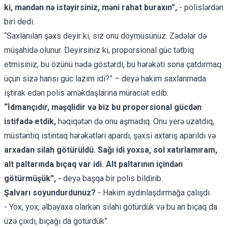
ki, məndən nə istəyirsiniz, məni rahat buraxın”,
- polislərdən
biri dedi.
“Saxlanılan şəxs deyir ki, siz onu döymüsünüz. Zədələr də
müşahidə olunur. Deyirsiniz ki, proporsional güc tətbiq
etmisiniz, bu özünü nədə göstərdi, bu hərəkəti sona çatdırmaq
üçün sizə hansı güc lazım idi?” – deyə hakim saxlanmada
iştirak edən polis əməkdaşlarına müraciət edib.
“İdmançıdır, məşqlidir və biz bu proporsional gücdən
istifadə etdik,
həqiqətən də onu aşmadıq. Onu yerə uzatdıq,
müstəntiq istintaq hərəkətləri apardı, şəxsi axtarış aparıldı və
arxadan silah götürüldü. Sağı idi yoxsa, sol xatırlamıram,
alt paltarında bıçaq var idi. Alt paltarının içindən
götürmüşük”, -
deyə başqa bir polis bildirib.
Şalvarı soyundurdunuz?
- Hakim aydınlaşdırmağa çalışdı.
- Yox, yox, əlbəyaxa olarkən silahı götürdük və bu an bıçaq da
üzə çıxdı, bıçağı da götürdük”.