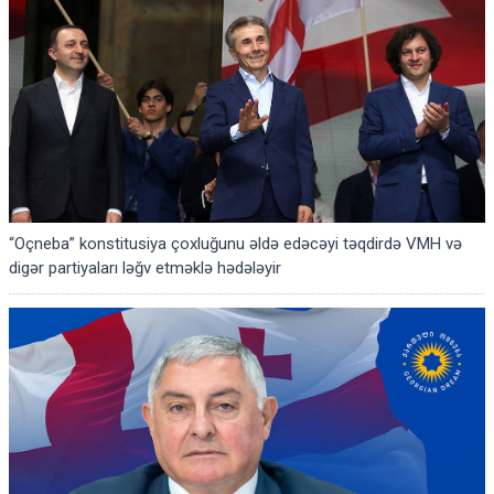
“Oçneba” konstitusiya çoxluğunu əldə edəcəyi təqdirdə VMH və
digər partiyaları ləğv etməklə hədələyir