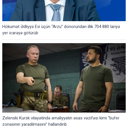
Hökumət Ədliyyə Evi üçün “Arzu” donorundan illik 704 880 lariyə
yer icarəyə götürüb
Zelenski Kursk vilayətində əməliyyatın əsas vəzifəsi kimi “bufer
zonasının yaradılmasını” hallandırıb