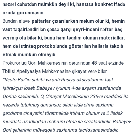
nəzəri cəhətdən mümkün deyil ki, hansısa konkret ifadə
orada görünməsin.
Bundan əlavə,
paltarlar çıxarılarkən məlum olur ki, həmin
vaxt təqsirləndirilən şəxsə qarşı qeyri-insani rəftar baş
vermiş ola bilər ki, bunu həm təqdim olunan materiallar,
həm də istintaq protokolunda göstərilən hallarla təkzib
etmək mümkün olmayıb.
Prokurorluq Qori Məhkəməsinin qərarından 48 saat ərzində
Tbilisi Apellyasiya Məhkəməsinə şikayət verə bilər.
“Resto Bar”ın sahibi və anti-Rusiya aksiyalarının fəal
iştirakçısı İoseb Babayev iyunun 4-də axşam saatlarında
Qoridə
saxlanılıb
. O, Cinayət Məcəlləsinin 236-cı maddəsi ilə
nəzərdə tutulmuş qanunsuz silah əldə etmə-saxlama-
gəzdirmə cinayətini törətməkdə ittiham olunur və 2 ilədək
müddətə azadlıqdan məhrum etmə ilə cəzalandırılır. Babayev
Qori şəhərinin müvəqqəti saxlanma təcridxanasındadır.