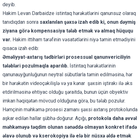
deyib.
Hakim Levan Darbaidze istintaq hərəkətlərini qanunsuz olaraq
tanıdıqdan sonra
saxlanılan şəxsə izah edib ki, onun dəymiş
ziyana görə kompensasiya tələb etmək və almaq hüququ
var.
Hakim ittiham tərəfinin vəsatətlərini niyə təmin etmədiyini
qısaca izah edib:
Əməliyyat-axtarış tədbirləri prosessual qanunvericiliyin
tələbləri pozulmaqla aparılıb.
İstintaq hərəkətlərinin
qanunauyğunluğunun neytral sübutlarla təmin edilməsinə, hər
bir hərəkətin videoçəkilişlə və ya kənar şəxsin iştirakı ilə əks
etdirilməsinə ehtiyac olduğu şəraitdə, bunun üçün obyektiv
imkan həqiqətən mövcud olduğuna görə, bu tələb pozulur.
Həmçinin məhkəmə prosesi zamanı şəxsi axtarış protokolunda
aşkar edilən hallar şübhə doğurur. Açığı,
protokola daha əvvəl
məhkəməyə təqdim olunan sənəddə olmayan konkret ifadə
əlavə olunub və kserokopiya ilə elə bir nüsxə əldə etmək