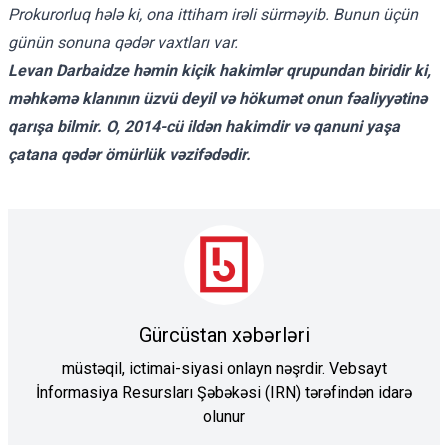
Prokurorluq hələ ki, ona ittiham irəli sürməyib. Bunun üçün
günün sonuna qədər vaxtları var.
Levan Darbaidze həmin kiçik hakimlər qrupundan biridir ki,
məhkəmə klanının üzvü deyil və hökumət onun fəaliyyətinə
qarışa bilmir. O, 2014-cü ildən hakimdir və qanuni yaşa
çatana qədər ömürlük vəzifədədir.
Gürcüstan xəbərləri
müstəqil, ictimai-siyasi onlayn nəşrdir. Vebsayt
İnformasiya Resursları Şəbəkəsi (IRN) tərəfindən idarə
olunur