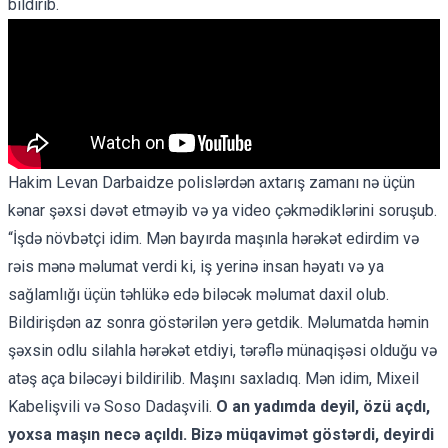
bildirib.
Hakim Levan Darbaidze polislərdən axtarış zamanı nə üçün
kənar şəxsi dəvət etməyib və ya video çəkmədiklərini soruşub.
“İşdə növbətçi idim. Mən bayırda maşınla hərəkət edirdim və
rəis mənə məlumat verdi ki, iş yerinə insan həyatı və ya
sağlamlığı üçün təhlükə edə biləcək məlumat daxil olub.
Bildirişdən az sonra göstərilən yerə getdik. Məlumatda həmin
şəxsin odlu silahla hərəkət etdiyi, tərəflə münaqişəsi olduğu və
atəş aça biləcəyi bildirilib. Maşını saxladıq. Mən idim, Mixeil
Kabelişvili və Soso Dadaşvili.
O an yadımda deyil, özü açdı,
yoxsa maşın necə açıldı. Bizə müqavimət göstərdi, deyirdi