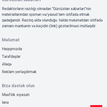
Redaktorların razılığı olmadan “Gürcüstan xəbərləri”nin
materiallarından qismən və/yaxud tam istifadə etmək
qadağandır. Razılıq əldə olunduğu halda məlumatdan istifadə
zamanı mənbənin və keçidin (link) göstərilməsi mütləqdir.
Məlumat
Haqqımızda
Tərəfdaşlar
Əlaqə
Reklam yerləşdirmək
Bizə dəstək olun
Məxfilik siyasəti
İanə