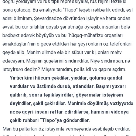
doğru yoldayam və rus tipli repressiyalar, rus rejimi tezliklə
sona çatacaq. Bu əməliyyata “Tlapo” ləqəbi rəhbərlik edirdi, əsl
adını bilmirəm, Şevardnadze dövründən işləyir və hətta ondan
əvvəl, bu cür silahlar qoyub şər atmağa öyrəşib, insanları belə
bədbəxt edərək böyüyüb və bu “hüquq-mühafizə orqanları
əməkdaşları”nın o gecə etdikləri hər şeyi onların öz telefonları
qeydə alıb. Mənim əlimdə elə bir sübut var ki, onları məhv
edəcəyəm. Maşının şüşələrini sındırırdılar. Niyə sındırırsan, nə
istəyirsən dedim? Mişanı tanıdım, polis idi və qapını açdım.
Yırtıcı kimi hücum çəkdilər, yıxdılar, qoluma qandal
vurdular və üstümdə durub, atlandılar. Başımı yuxarı
qaldırıb, sonra təpikləyirdilər, göyərmələr istəyirəm
deyirdilər, şəkil çəkirdilər. Mənimlə döyülmüş vəziyyətdə
necə qeyri-insani rəftar edirdilərsə, hamısını videoya
çəkib rəhbəri “Tlapo”ya göndərdilər.
Mən bu paltarları öz istəyimlə verməyəndə əsəbiləşib cırdılar.