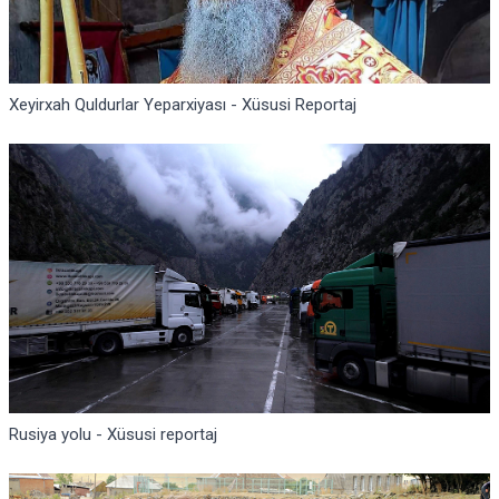
Xeyirxah Quldurlar Yeparxiyası - Xüsusi Reportaj
Rusiya yolu - Xüsusi reportaj