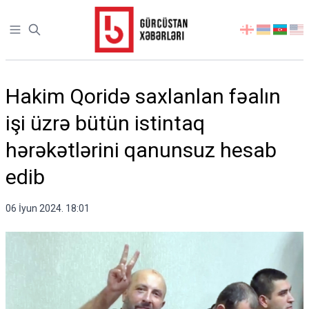
Open sidebar
აირჩიეთ
ენა
Hakim Qoridə saxlanlan fəalın
işi üzrə bütün istintaq
hərəkətlərini qanunsuz hesab
edib
06 İyun 2024. 18:01