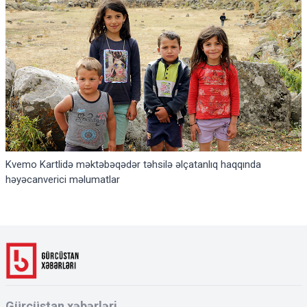
Kvemo Kartlidə məktəbəqədər təhsilə əlçatanlıq haqqında
həyəcanverici məlumatlar
Gürcüstan xəbərləri