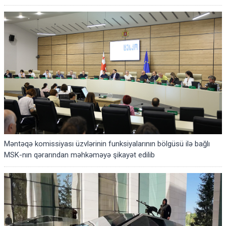
Məntəqə komissiyası üzvlərinin funksiyalarının bölgüsü ilə bağlı
MSK-nın qərarından məhkəməyə şikayət edilib