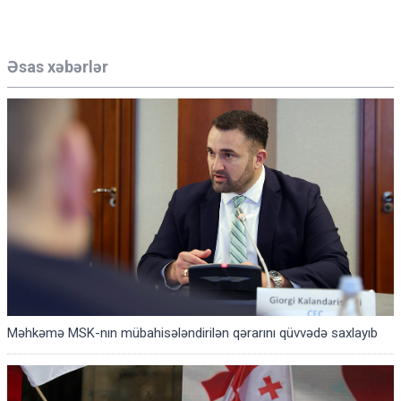
Əsas xəbərlər
Məhkəmə MSK-nın mübahisələndirilən qərarını qüvvədə saxlayıb