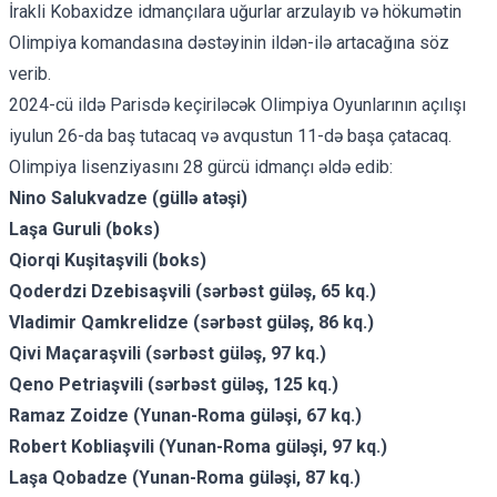
İrakli Kobaxidze idmançılara uğurlar arzulayıb və hökumətin
Olimpiya komandasına dəstəyinin ildən-ilə artacağına söz
verib.
2024-cü ildə Parisdə keçiriləcək Olimpiya Oyunlarının açılışı
iyulun 26-da baş tutacaq və avqustun 11-də başa çatacaq.
Olimpiya lisenziyasını 28 gürcü idmançı əldə edib:
Nino Salukvadze (güllə atəşi)
Laşa Guruli (boks)
Qiorqi Kuşitaşvili (boks)
Qoderdzi Dzebisaşvili (sərbəst güləş, 65 kq.)
Vladimir Qamkrelidze (sərbəst güləş, 86 kq.)
Qivi Maçaraşvili (sərbəst güləş, 97 kq.)
Qeno Petriaşvili (sərbəst güləş, 125 kq.)
Ramaz Zoidze (Yunan-Roma güləşi, 67 kq.)
Robert Kobliaşvili (Yunan-Roma güləşi, 97 kq.)
Laşa Qobadze (Yunan-Roma güləşi, 87 kq.)