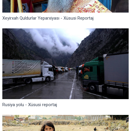
Xeyirxah Quldurlar Yeparxiyası - Xüsusi Reportaj
Rusiya yolu - Xüsusi reportaj