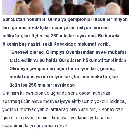
Gürcüstan hökuməti Olimpiya çempionları üçün bir milyon
lari, gümüş medalçılar üçün yarım milyon, bürünc
mükafatçılar üçün isə 250 min lari ayıracaq. Bu barədə
ölkənin baş naziri İrakli Kobaxidze məlumat verib.
“Ənənəvi olaraq, Olimpiya Oyunlarından əvvəl mükafat
təsis edilir və bu halda Gürcüstan hökuməti tərəfindən
Olimpiya çempionları üçün bir milyon lari, gümüş
medal üçün yarım milyon lari, bürünc mükafatçılar
üçün isə 250 min lari ayrılacaq.
Əminəm ki, çempionluq uğrunda sona qədər mübarizə
aparmaq üçün əlavə motivasiyaya ehtiyacınız yoxdur, lakin bu,
yəqin ki, motivasiyanızı artıracaq əlavə amildir”, - Kobaxidze
gürcü olimpiyaçılarının Olimpiya Oyunlarına yola salma
mərasimində çıxışı zamanı deyib.