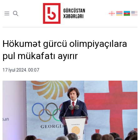
Open sidebar
აირჩიეთ
ენა
Hökumət gürcü olimpiyaçılara
pul mükafatı ayırır
17 İyul 2024. 00:07