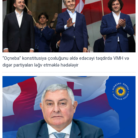
“Oçneba” konstitusiya çoxluğunu əldə edəcəyi təqdirdə VMH və
digər partiyaları ləğv etməklə hədələyir