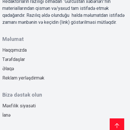
Redaktorların razılığı olmadan “Gürcüstan xəbərləri”nin
materiallarından qismən və/yaxud tam istifadə etmək
qadağandır. Razılıq əldə olunduğu halda məlumatdan istifadə
zamanı mənbənin və keçidin (link) göstərilməsi mütləqdir.
Məlumat
Haqqımızda
Tərəfdaşlar
Əlaqə
Reklam yerləşdirmək
Bizə dəstək olun
Məxfilik siyasəti
İanə