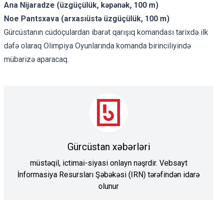
Ana Nijaradze (üzgüçülük, kəpənək, 100 m)
Noe Pantsxava (arxasıüstə üzgüçülük, 100 m)
Gürcüstanın cüdoçulardan ibarət qarışıq komandası tarixdə ilk
dəfə olaraq Olimpiya Oyunlarında komanda birinciliyində
mübarizə aparacaq.
Gürcüstan xəbərləri
müstəqil, ictimai-siyasi onlayn nəşrdir. Vebsayt
İnformasiya Resursları Şəbəkəsi (IRN) tərəfindən idarə
olunur