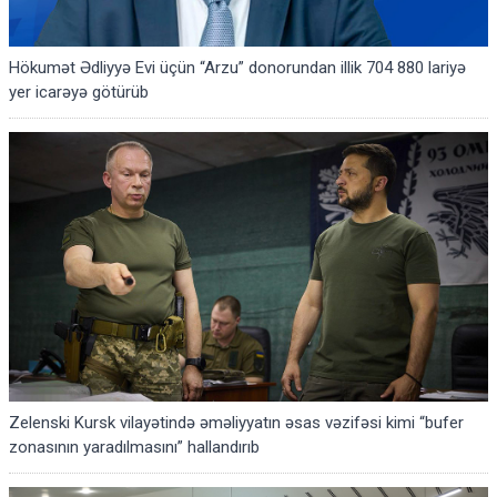
Hökumət Ədliyyə Evi üçün “Arzu” donorundan illik 704 880 lariyə
yer icarəyə götürüb
Zelenski Kursk vilayətində əməliyyatın əsas vəzifəsi kimi “bufer
zonasının yaradılmasını” hallandırıb