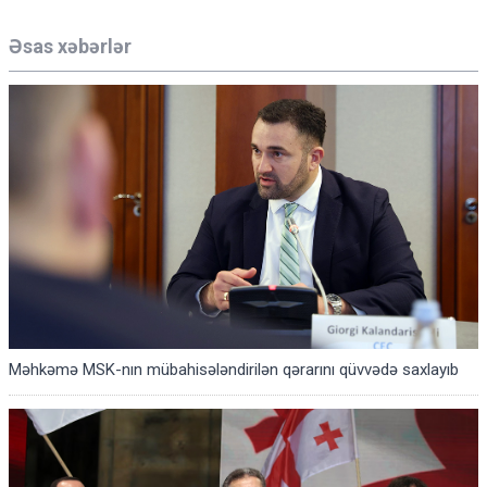
Əsas xəbərlər
Məhkəmə MSK-nın mübahisələndirilən qərarını qüvvədə saxlayıb