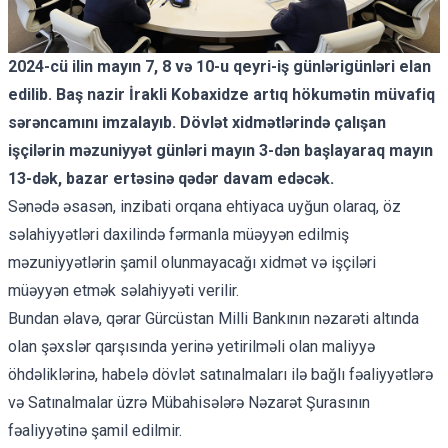
2024-cü ilin mayın 7, 8 və 10-u qeyri-iş günlərigünləri elan
edilib. Baş nazir İrakli Kobaxidze artıq hökumətin müvafiq
sərəncamını imzalayıb. Dövlət xidmətlərində çalışan
işçilərin məzuniyyət günləri mayın 3-dən başlayaraq mayın
13-dək, bazar ertəsinə qədər davam edəcək.
Sənədə əsasən, inzibati orqana ehtiyaca uyğun olaraq, öz
səlahiyyətləri daxilində fərmanla müəyyən edilmiş
məzuniyyətlərin şamil olunmayacağı xidmət və işçiləri
müəyyən etmək səlahiyyəti verilir.
Bundan əlavə, qərar Gürcüstan Milli Bankının nəzarəti altında
olan şəxslər qarşısında yerinə yetirilməli olan maliyyə
öhdəliklərinə, habelə dövlət satınalmaları ilə bağlı fəaliyyətlərə
və Satınalmalar üzrə Mübahisələrə Nəzarət Şurasının
fəaliyyətinə şamil edilmir.