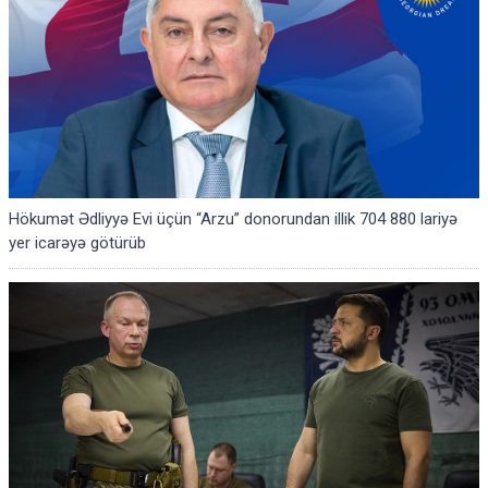
Hökumət Ədliyyə Evi üçün “Arzu” donorundan illik 704 880 lariyə
yer icarəyə götürüb