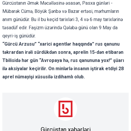
Gürcüstanın Əmək Məcəlləsinə əsasən, Pasxa günləri -
Mübarək Cümə, Böyük Şənbə və Bazar ertəsi, mərhumların
anım günüdür. Bu il bu keçid tarixləri 3, 4 və 6 may tarixlərinə
təsadüf edir. Faşizm üzərində Qələbə günü olan 9 May da
qeyri-iş günüdür.
“Gürcü Arzusu” “xarici agentlər haqqında” rus qanunu
təkrardan irəli sürdükdən sonra, aprelin 15-dən etibarən
Tbilisidə hər gün “Avropaya hə, rus qanununa yox!” şüarı
ilə aksiyalar keçirilir. On minlərlə insanın iştirak etdiyi 28
aprel nümayişi xüsusilə izdihamlı olub.
Gürcüstan xəbərləri