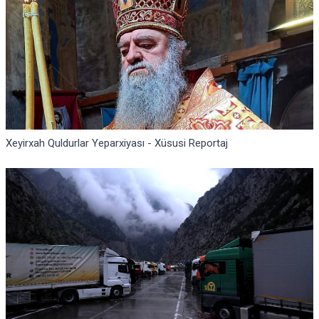
Xeyirxah Quldurlar Yeparxiyası - Xüsusi Reportaj