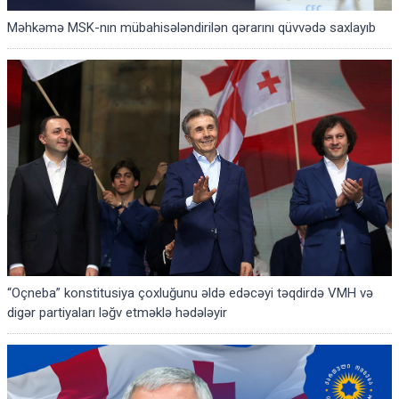
Məhkəmə MSK-nın mübahisələndirilən qərarını qüvvədə saxlayıb
“Oçneba” konstitusiya çoxluğunu əldə edəcəyi təqdirdə VMH və
digər partiyaları ləğv etməklə hədələyir