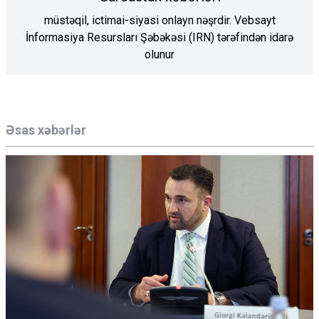
müstəqil, ictimai-siyasi onlayn nəşrdir. Vebsayt
İnformasiya Resursları Şəbəkəsi (IRN) tərəfindən idarə
olunur
Əsas xəbərlər