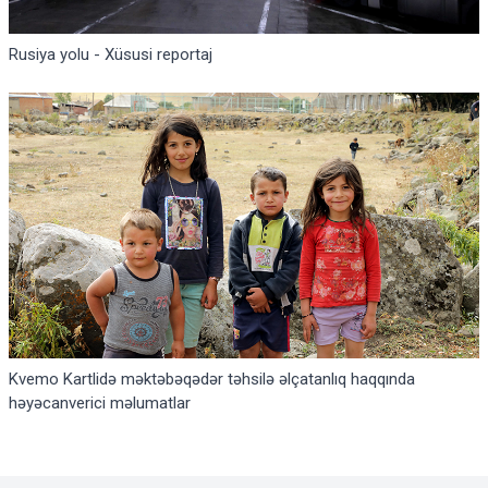
Rusiya yolu - Xüsusi reportaj
Kvemo Kartlidə məktəbəqədər təhsilə əlçatanlıq haqqında
həyəcanverici məlumatlar