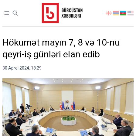
Open sidebar
აირჩიეთ
ენა
Hökumət mayın 7, 8 və 10-nu
qeyri-iş günləri elan edib
30 Aprel 2024. 18:29