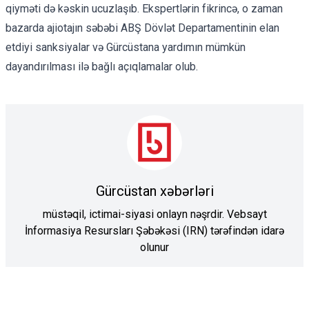
qiyməti də kəskin ucuzlaşıb. Ekspertlərin fikrincə, o zaman
bazarda ajiotajın səbəbi ABŞ Dövlət Departamentinin elan
etdiyi sanksiyalar və Gürcüstana yardımın mümkün
dayandırılması ilə bağlı açıqlamalar olub.
Gürcüstan xəbərləri
müstəqil, ictimai-siyasi onlayn nəşrdir. Vebsayt
İnformasiya Resursları Şəbəkəsi (IRN) tərəfindən idarə
olunur