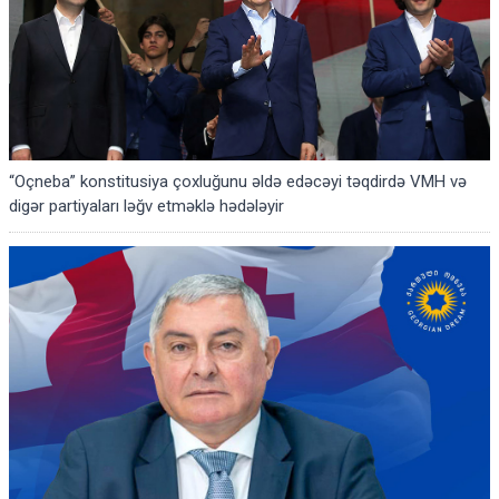
“Oçneba” konstitusiya çoxluğunu əldə edəcəyi təqdirdə VMH və
digər partiyaları ləğv etməklə hədələyir