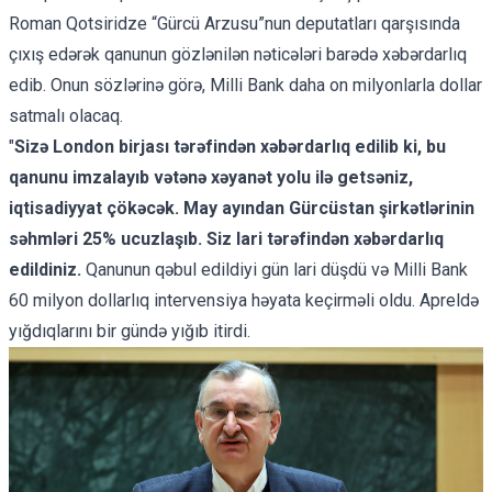
Roman Qotsiridze “Gürcü Arzusu”nun deputatları qarşısında
çıxış edərək qanunun gözlənilən nəticələri barədə xəbərdarlıq
edib. Onun sözlərinə görə, Milli Bank daha on milyonlarla dollar
satmalı olacaq.
"
Sizə London birjası tərəfindən xəbərdarlıq edilib ki, bu
qanunu imzalayıb vətənə xəyanət yolu ilə getsəniz,
iqtisadiyyat çökəcək. May ayından Gürcüstan şirkətlərinin
səhmləri 25% ucuzlaşıb. Siz lari tərəfindən xəbərdarlıq
edildiniz.
Qanunun qəbul edildiyi gün lari düşdü və Milli Bank
60 milyon dollarlıq intervensiya həyata keçirməli oldu. Apreldə
yığdıqlarını bir gündə yığıb itirdi.