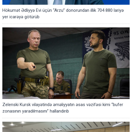
Hökumət Ədliyyə Evi üçün “Arzu” donorundan illik 704 880 lariyə
yer icarəyə götürüb
Zelenski Kursk vilayətində əməliyyatın əsas vəzifəsi kimi “bufer
zonasının yaradılmasını” hallandırıb