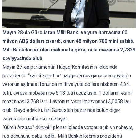
Mayın 28-də Gürcüstan Milli Bankı valyuta hərracına 60
milyon ABŞ dolları çıxarıb, onun 48 milyon 700 mini satılıb.
Milli Bankdan verilən məlumata görə, orta məzənnə 2,7829
səviyyəsində olub.
Mayın 27-də parlamentin Hüquq Komitəsinin iclasında
prezidentin “xarici agentlər” haqqında rus qanununa qoyduğu
vetonun aşılması fonunda milli valyuta dollara nisbətən 4,34
tetri, avroya nisbətən isə 5,18 tetri ucuzlaşıb. 1 dolların rəsmi
məzənnəsi 2,768 lari, 1 avronun rəsmi məzənnəsi 3,0058 lari
olub. Qeyd edək ki, lari Gürcüstan bazarında bütün digər
valyutalara nisbətdə ucuzlaşıb.
“Gürcü Arzusu” dünənki plenar iclasda vetonu aşıb və nəhayət,
rus qanununu qəbul edib . Milli Bankın keçmiş prezidenti