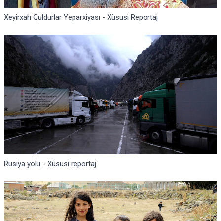
Xeyirxah Quldurlar Yeparxiyası - Xüsusi Reportaj
Rusiya yolu - Xüsusi reportaj