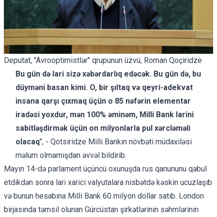
Deputat, "Avrooptimistlər" qrupunun üzvü, Roman Qoçiridze
Bu gün də lari sizə xəbərdarlıq edəcək. Bu gün də, bu
düyməni basan kimi. O, bir şıltaq və qeyri-adekvat
insana qarşı çıxmaq üçün o 85 nəfərin elementar
iradəsi yoxdur, mən 100% əminəm, Milli Bank larini
sabitləşdirmək üçün on milyonlarla pul xərcləməli
olacaq
", - Qotsiridze Milli Bankın növbəti müdaxiləsi
məlum olmamışdan əvvəl bildirib.
Mayın 14-də parlament üçüncü oxunuşda rus qanununu qəbul
etdikdən sonra lari xarici valyutalara nisbətdə kəskin ucuzlaşıb
və bunun hesabına Milli Bank
60 milyon dollar satıb.
London
birjasında təmsil olunan Gürcüstan şirkətlərinin səhmlərinin