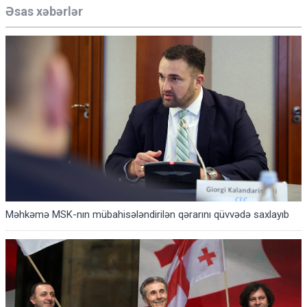
Əsas xəbərlər
Məhkəmə MSK-nın mübahisələndirilən qərarını qüvvədə saxlayıb