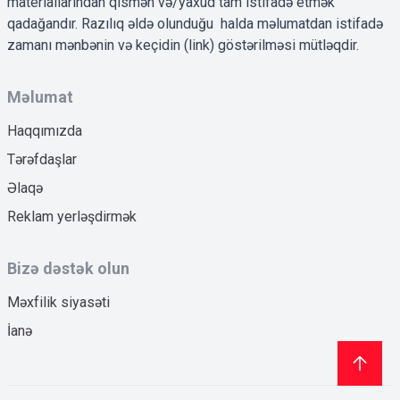
materiallarından qismən və/yaxud tam istifadə etmək
qadağandır. Razılıq əldə olunduğu halda məlumatdan istifadə
zamanı mənbənin və keçidin (link) göstərilməsi mütləqdir.
Məlumat
Haqqımızda
Tərəfdaşlar
Əlaqə
Reklam yerləşdirmək
Bizə dəstək olun
Məxfilik siyasəti
İanə