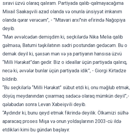
sıravi üzvü olaraq qalıram. Partiyada qalıb-qalmayacağıma
Mixail Saakaşvili azad olanda və onunla ünsiyyət imkanım
olanda qərar verəcəm”, - "Mtavari arxi"nin efirində Nağopiya
deyib.
“Mən əvvəlcədən demişdim ki, seçkilərdə Nika Melia qalib
gəlməsə, Batumi təşkilatının sədri postundan gedəcəm. Bu o
demək deyil ki, şəxsən mən və ya partiyanın hansısa üzvü
“Milli Hərəkat”dan gedir. Biz o ideallar üçün partiyada qalırıq,
necə ki, əvvələr bunlar üçün partiyada idik”, - Giorgi Kirtadze
bildirib.
“Bu seçkilərlə “Milli Hərəkat” sübut etdi ki, onu məğlub etmək,
döyüş meydanından çıxarmaq sadəcə olaraq mümkün deyil”,-
qələbədən sonra Levan Xabeişvili deyib.
“Aydındır ki, bunu qeyd etmək fikrində deyilik. Ölkəmizi sülhə
aparacaq proses Mişa və onun yoldaşlarının 2003-cü ildə
etdikləri kimi bu gündən başlayır.