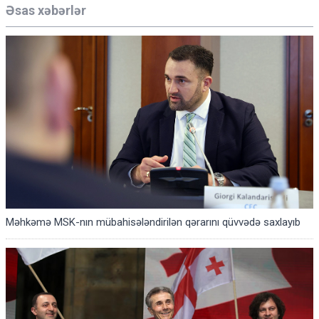
Əsas xəbərlər
Məhkəmə MSK-nın mübahisələndirilən qərarını qüvvədə saxlayıb