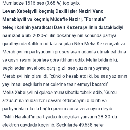
Mumladze 1516 səs (3,68 %) toplayıb.
Levan Xabeişvili keçmiş Daxili İşlər Naziri Vano
Merabişvili və keçmiş Müdafiə Naziri, “Formula”
teleşirkətinin yaradıcısı Davit Kezeraşvilinin dəstəklədiyi
namizəd olub
.
2020-ci ilin dekabr ayının sonunda partiya
qurultayında 4 illik müddətə seçilən Nika Melia Kezeraşvili və
Merabişvilini partiyadaxili proseslərə müdaxilə etmək cəhdinə
və qeyri-rəsmi təsirlərə görə ittiham edib. Melia bildirib ki,
seçkilərdən əvvəl ona
qarşı gizli səs yazısını
yaymaq
Merabişvilinin planı idi, “çünki o hesab etdi ki, bu səs yazısının
yayılması seçkilərin nəticələrinə təsir etməyi bacardı”.
Melia Xabeişvilini qələbə münasibətilə təbrik edib, “Gürcü
arzusu” ilə mübarizəni davam etdirəcəyini bildirib və
partiyadakı rolu ilə bağlı qərarını sonra verəcəyini deyib.
“Milli Hərəkat”ın partiyadaxili seçkiləri yanvarın 28-30-da
elektron qaydada keçirilib. Seçkilərdə 49.638 nəfər