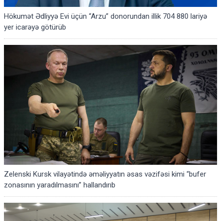
Hökumət Ədliyyə Evi üçün “Arzu” donorundan illik 704 880 lariyə
yer icarəyə götürüb
Zelenski Kursk vilayətində əməliyyatın əsas vəzifəsi kimi “bufer
zonasının yaradılmasını” hallandırıb