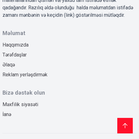
materiallarından qismən və/yaxud tam istifadə etmək
qadağandır. Razılıq əldə olunduğu halda məlumatdan istifadə
zamanı mənbənin və keçidin (link) göstərilməsi mütləqdir.
Məlumat
Haqqımızda
Tərəfdaşlar
Əlaqə
Reklam yerləşdirmək
Bizə dəstək olun
Məxfilik siyasəti
İanə