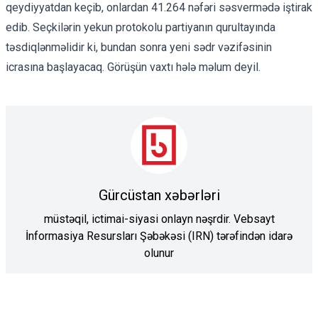
qeydiyyatdan keçib, onlardan 41.264 nəfəri səsvermədə iştirak
edib. Seçkilərin yekun protokolu partiyanın qurultayında
təsdiqlənməlidir ki, bundan sonra yeni sədr vəzifəsinin
icrasına başlayacaq. Görüşün vaxtı hələ məlum deyil.
Gürcüstan xəbərləri
müstəqil, ictimai-siyasi onlayn nəşrdir. Vebsayt
İnformasiya Resursları Şəbəkəsi (IRN) tərəfindən idarə
olunur