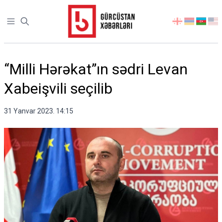
Open sidebar
აირჩიეთ
ენა
“Milli Hərəkat”ın sədri Levan
Xabeişvili seçilib
31 Yanvar 2023. 14:15