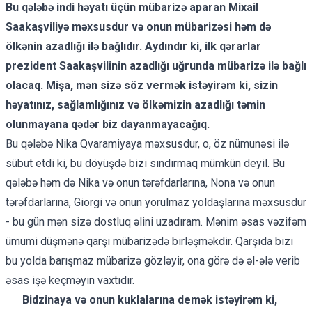
Bu qələbə indi həyatı üçün mübarizə aparan Mixail
Saakaşviliyə məxsusdur və onun mübarizəsi həm də
ölkənin azadlığı ilə bağlıdır. Aydındır ki, ilk qərarlar
prezident Saakaşvilinin azadlığı uğrunda mübarizə ilə bağlı
olacaq. Mişa, mən sizə söz vermək istəyirəm ki, sizin
həyatınız, sağlamlığınız və ölkəmizin azadlığı təmin
olunmayana qədər biz dayanmayacağıq.
Bu qələbə Nika Qvaramiyaya məxsusdur, o, öz nümunəsi ilə
sübut etdi ki, bu döyüşdə bizi sındırmaq mümkün deyil. Bu
qələbə həm də Nika və onun tərəfdarlarına, Nona və onun
tərəfdarlarına, Giorgi və onun yorulmaz yoldaşlarına məxsusdur
- bu gün mən sizə dostluq əlini uzadıram. Mənim əsas vəzifəm
ümumi düşmənə qarşı mübarizədə birləşməkdir. Qarşıda bizi
bu yolda barışmaz mübarizə gözləyir, ona görə də əl-ələ verib
əsas işə keçməyin vaxtıdır.
Bidzinaya və onun kuklalarına demək istəyirəm ki,