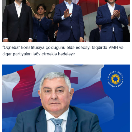
“Oçneba” konstitusiya çoxluğunu əldə edəcəyi təqdirdə VMH və
digər partiyaları ləğv etməklə hədələyir