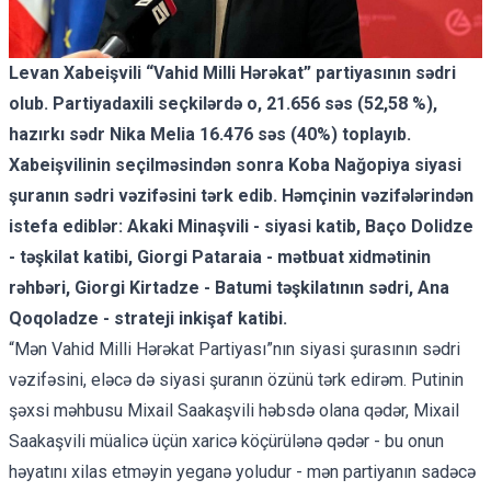
Levan Xabeişvili “Vahid Milli Hərəkat” partiyasının sədri
olub. Partiyadaxili seçkilərdə o, 21.656 səs (52,58 %),
hazırkı sədr Nika Melia 16.476 səs (40%) toplayıb.
Xabeişvilinin seçilməsindən sonra Koba Nağopiya siyasi
şuranın sədri vəzifəsini tərk edib. Həmçinin vəzifələrindən
istefa ediblər: Akaki Minaşvili - siyasi katib, Baço Dolidze
- təşkilat katibi, Giorgi Pataraia - mətbuat xidmətinin
rəhbəri, Giorgi Kirtadze - Batumi təşkilatının sədri, Ana
Qoqoladze - strateji inkişaf katibi.
“Mən Vahid Milli Hərəkat Partiyası”nın siyasi şurasının sədri
vəzifəsini, eləcə də siyasi şuranın özünü tərk edirəm.
Putinin
şəxsi məhbusu Mixail Saakaşvili həbsdə olana qədər, Mixail
Saakaşvili müalicə üçün xaricə köçürülənə qədər - bu onun
həyatını xilas etməyin yeganə yoludur - mən partiyanın sadəcə