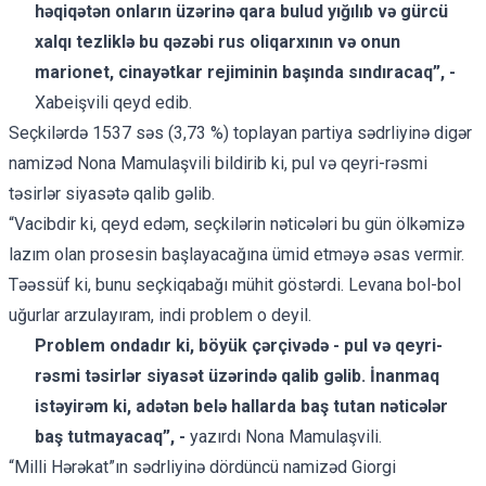
həqiqətən onların üzərinə qara bulud yığılıb və gürcü
xalqı tezliklə bu qəzəbi rus oliqarxının və onun
marionet, cinayətkar rejiminin başında sındıracaq”, -
Xabeişvili qeyd edib.
Seçkilərdə 1537 səs (3,73 %) toplayan partiya sədrliyinə digər
namizəd Nona Mamulaşvili bildirib ki, pul və qeyri-rəsmi
təsirlər siyasətə qalib gəlib.
“Vacibdir ki, qeyd edəm, seçkilərin nəticələri bu gün ölkəmizə
lazım olan prosesin başlayacağına ümid etməyə əsas vermir.
Təəssüf ki, bunu seçkiqabağı mühit göstərdi. Levana bol-bol
uğurlar arzulayıram, indi problem o deyil.
Problem ondadır ki, böyük çərçivədə - pul və qeyri-
rəsmi təsirlər siyasət üzərində qalib gəlib. İnanmaq
istəyirəm ki, adətən belə hallarda baş tutan nəticələr
baş tutmayacaq”, -
yazırdı Nona Mamulaşvili.
“Milli Hərəkat”ın sədrliyinə dördüncü namizəd Giorgi