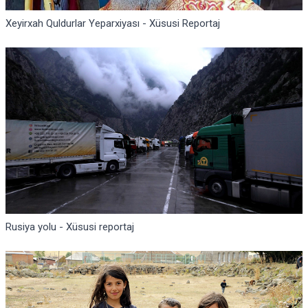
Xeyirxah Quldurlar Yeparxiyası - Xüsusi Reportaj
Rusiya yolu - Xüsusi reportaj