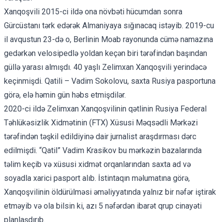
Xanqoşvili 2015-ci ildə ona növbəti hücumdan sonra
Gürcüstanı tərk edərək Almaniyaya sığınacaq istəyib. 2019-cu
il avqustun 23-də o, Berlinin Moab rayonunda cümə namazına
gedərkən velosipedlə yoldan keçən biri tərəfindən başından
güllə yarası almışdı. 40 yaşlı Zelimxan Xanqoşvili yerindəcə
keçinmişdi. Qatili – Vadim Sokolovu, saxta Rusiya pasportuna
görə, elə həmin gün həbs etmişdilər.
2020-ci ildə Zelimxan Xanqoşvilinin qətlinin Rusiya Federal
Təhlükəsizlik Xidmətinin (FTX) Xüsusi Məqsədli Mərkəzi
tərəfindən təşkil edildiyinə dair
jurnalist araşdırması
dərc
edilmişdi. “Qatil” Vadim Krasikov bu mərkəzin bazalarında
təlim keçib və xüsusi xidmət orqanlarından saxta ad və
soyadla xarici pasport alıb. İstintaqın məlumatına görə,
Xanqoşvilinin öldürülməsi əməliyyatında yalnız bir nəfər iştirak
etməyib və ola bilsin ki, azı 5 nəfərdən ibarət qrup cinayəti
planlaşdırıb.