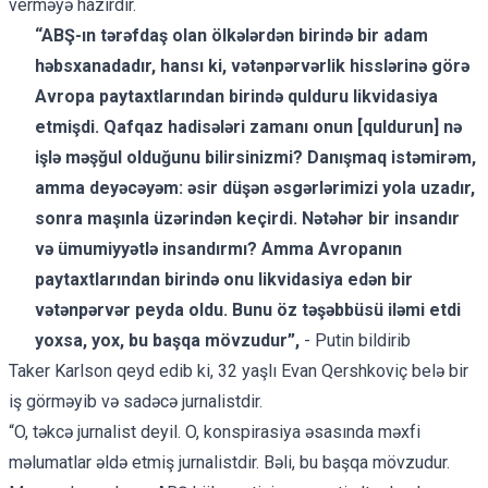
verməyə hazırdır.
“ABŞ-ın tərəfdaş olan ölkələrdən birində bir adam
həbsxanadadır, hansı ki, vətənpərvərlik hisslərinə görə
Avropa paytaxtlarından birində qulduru likvidasiya
etmişdi. Qafqaz hadisələri zamanı onun [quldurun] nə
işlə məşğul olduğunu bilirsinizmi? Danışmaq istəmirəm,
amma deyəcəyəm: əsir düşən əsgərlərimizi yola uzadır,
sonra maşınla üzərindən keçirdi. Nətəhər bir insandır
və ümumiyyətlə insandırmı? Amma Avropanın
paytaxtlarından birində onu likvidasiya edən bir
vətənpərvər peyda oldu. Bunu öz təşəbbüsü iləmi etdi
yoxsa, yox, bu başqa mövzudur”,
- Putin bildirib
Taker Karlson qeyd edib ki, 32 yaşlı Evan Qershkoviç belə bir
iş görməyib və sadəcə jurnalistdir.
“O, təkcə jurnalist deyil. O, konspirasiya əsasında məxfi
məlumatlar əldə etmiş jurnalistdir. Bəli, bu başqa mövzudur.