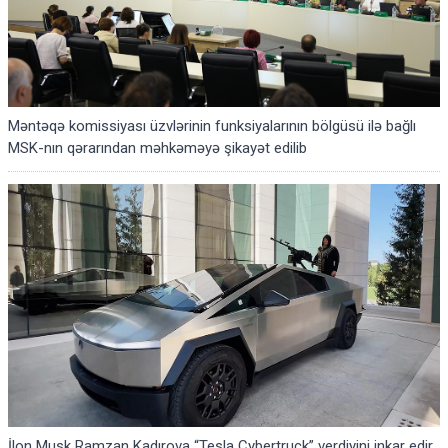
Məntəqə komissiyası üzvlərinin funksiyalarının bölgüsü ilə bağlı
MSK-nın qərarından məhkəməyə şikayət edilib
İlon Musk Ramzan Kadırova “Tesla Cybertruck” verdiyini inkar edir