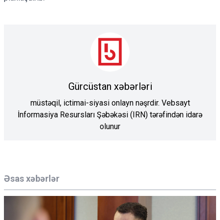
Gürcüstan xəbərləri
müstəqil, ictimai-siyasi onlayn nəşrdir. Vebsayt
İnformasiya Resursları Şəbəkəsi (IRN) tərəfindən idarə
olunur
Əsas xəbərlər