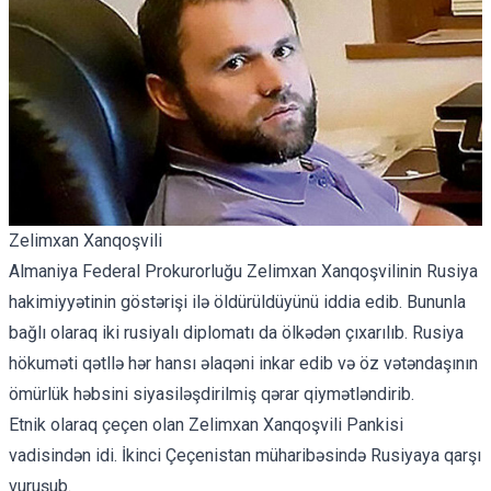
Zelimxan Xanqoşvili
Almaniya Federal Prokurorluğu Zelimxan Xanqoşvilinin Rusiya
hakimiyyətinin göstərişi ilə öldürüldüyünü iddia edib. Bununla
bağlı olaraq iki rusiyalı diplomatı da ölkədən çıxarılıb. Rusiya
hökuməti qətllə hər hansı əlaqəni inkar edib və öz vətəndaşının
ömürlük həbsini siyasiləşdirilmiş qərar qiymətləndirib.
Etnik olaraq çeçen olan Zelimxan Xanqoşvili Pankisi
vadisindən idi. İkinci Çeçenistan müharibəsində Rusiyaya qarşı
vuruşub.