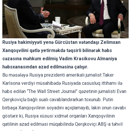
Rusiya hakimiyyəti yenə Gürcüstan vətəndaşı Zelimxan
Xanqoşvilini qətlə yetirməkdə təqsirli bilinərək həbs
cəzasına məhkum edilmiş Vadim Krasikovu Almaniya
həbsxanasından azad edilməsinə çalışır.
Bu məsələyə Rusiya prezidenti amerikalı jurnalist Taker
Karlsona verdiyi müsahibədə Rusiyada casusluq ittihamı ilə
həbs edilən “The Wall Street Journal” qəzetinin jurnalisti Evan
Qerşkoviçlə bağlı sualı cavablandırarkən toxunub. Putin
birbaşa Xanqoşvilinin soyadını açıqlamayıb, lakin onun cavabı
göstərir ki, Rusiya xüsusi xidmət orqanları Xanqoşvilinin
qatilinin azad edilməsi müqabilində Qerşkoviçi ABŞ-a təhvil