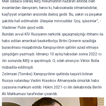
Mən sadəcə olaraq ABŞ hökumətinin nəzarəti altında olan
insanlardan danışıram, hansı ki, həbsxanada olmamalıdırlar,
kəşfiyyat orqanları arasında dialoq gedir. Bu, sakin və peşəkar
şəkildə həll edilməlidir. Əlaqələr mövcuddur. Qoy, işləsinlər”, -
Vladimer Putin qeyd edib.
Bundan əvvəl KİV Rusiyanın narkotik qaçaqmalçılığı ittihamı ilə
həbs edilən amerikalı basketbolçu Britni Qrinerin azadlığa
buraxılması müqabilində Xanqoşvilinin qatilini azad etməyə
çalışdığını yazmışdı. İdmançı 10 aylıq həbsdən sonra 2022-ci
ilin sonunda ABŞ-a qayıtmışdı. O, silah alverçisi Viktor Butla
mübadilə edilmişdi.
Zelimxan (Tornike) Xanqoşvilinin qətlində təqsirli bilinən
Rusiya vətəndaşı Vadim Krasikov Almaniyada ömürlük həbs
cəzasına məhkum edilib. Hökm 2021-ci ilin dekabrında Berlin
Ali Məhkəməsi tərəfindən çıxarılıb.