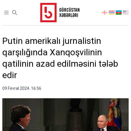
Open sidebar
აირჩიეთ
ენა
Putin amerikalı jurnalistin
qarşılığında Xanqoşvilinin
qatilinin azad edilməsini tələb
edir
09 Fevral 2024. 16:56