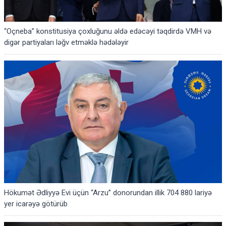
“Oçneba” konstitusiya çoxluğunu əldə edəcəyi təqdirdə VMH və
digər partiyaları ləğv etməklə hədələyir
Hökumət Ədliyyə Evi üçün “Arzu” donorundan illik 704 880 lariyə
yer icarəyə götürüb