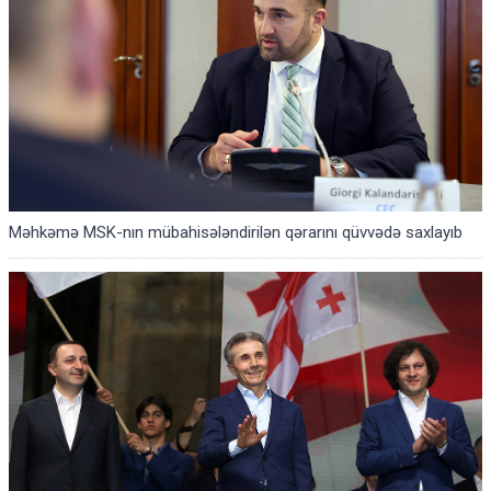
Məhkəmə MSK-nın mübahisələndirilən qərarını qüvvədə saxlayıb