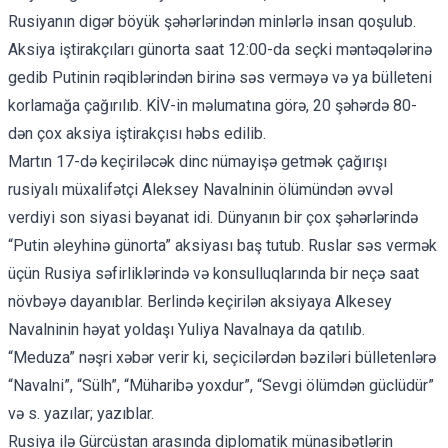
Rusiyanın digər böyük şəhərlərindən minlərlə insan qoşulub.
Aksiya iştirakçıları günorta saat 12:00-da seçki məntəqələrinə
gedib Putinin rəqiblərindən birinə səs verməyə və ya bülleteni
korlamağa çağırılıb. KİV-in məlumatına görə, 20 şəhərdə 80-
dən çox aksiya iştirakçısı həbs edilib.
Martın 17-də keçiriləcək dinc nümayişə getmək çağırışı
rusiyalı müxalifətçi Aleksey Navalninin ölümündən əvvəl
verdiyi son siyasi bəyanat idi. Dünyanın bir çox şəhərlərində
“Putin əleyhinə günorta” aksiyası baş tutub. Ruslar səs vermək
üçün Rusiya səfirliklərində və konsulluqlarında bir neçə saat
növbəyə dayanıblar. Berlində keçirilən aksiyaya Alkesey
Navalninin həyat yoldaşı Yuliya Navalnaya da qatılıb.
“Meduza” nəşri
xəbər verir ki, seçicilərdən bəziləri bülletenlərə
“Navalni”, “Sülh”, “Müharibə yoxdur”, “Sevgi ölümdən güclüdür”
və s. yazılar; yazıblar.
Rusiya ilə Gürcüstan arasında diplomatik münasibətlərin