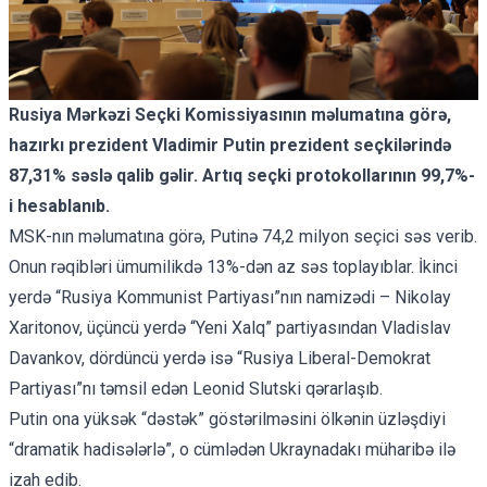
Rusiya Mərkəzi Seçki Komissiyasının məlumatına görə,
hazırkı prezident Vladimir Putin prezident seçkilərində
87,31% səslə qalib gəlir. Artıq seçki protokollarının 99,7%-
i hesablanıb.
MSK-nın məlumatına görə, Putinə 74,2 milyon seçici səs verib.
Onun rəqibləri ümumilikdə 13%-dən az səs toplayıblar. İkinci
yerdə “Rusiya Kommunist Partiyası”nın namizədi – Nikolay
Xaritonov, üçüncü yerdə “Yeni Xalq” partiyasından Vladislav
Davankov, dördüncü yerdə isə “Rusiya Liberal-Demokrat
Partiyası”nı təmsil edən Leonid Slutski qərarlaşıb.
Putin ona yüksək “dəstək” göstərilməsini ölkənin üzləşdiyi
“dramatik hadisələrlə”, o cümlədən Ukraynadakı müharibə ilə
izah edib.