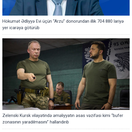
Hökumət Ədliyyə Evi üçün “Arzu” donorundan illik 704 880 lariyə
yer icarəyə götürüb
Zelenski Kursk vilayətində əməliyyatın əsas vəzifəsi kimi “bufer
zonasının yaradılmasını” hallandırıb