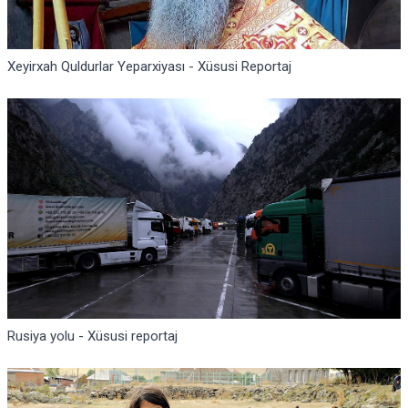
Xeyirxah Quldurlar Yeparxiyası - Xüsusi Reportaj
Rusiya yolu - Xüsusi reportaj