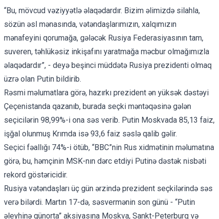
“Bu, mövcud vəziyyətlə əlaqədardır. Bizim əlimizdə silahla,
sözün əsl mənasında, vətəndaşlarımızın, xalqımızın
mənafeyini qorumağa, gələcək Rusiya Federasiyasının tam,
suveren, təhlükəsiz inkişafını yaratmağa məcbur olmağımızla
əlaqədardır”, - deyə beşinci müddətə Rusiya prezidenti olmaq
üzrə olan Putin bildirib.
Rəsmi məlumatlara görə, hazırkı prezident ən yüksək dəstəyi
Çeçenistanda qazanıb, burada seçki məntəqəsinə gələn
seçicilərin 98,99%-i ona səs verib. Putin Moskvada 85,13 faiz,
işğal olunmuş Krımda isə 93,6 faiz səslə qalib gəlir.
Seçici fəallığı 74%-i ötüb, “BBC”nin Rus xidmətinin məlumatına
görə, bu, həmçinin MSK-nın dərc etdiyi Putinə dəstək nisbəti
rekord göstəricidir.
Rusiya vətəndaşları üç gün ərzində prezident seçkilərində səs
verə bilərdi. Martın 17-də, səsvermənin son günü - “Putin
əleyhinə günorta” aksiyasına Moskva, Sankt-Peterburq və