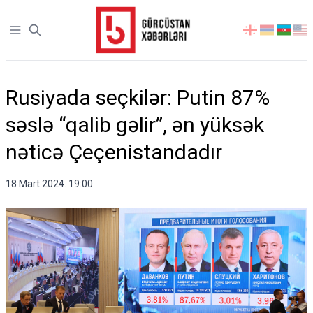
Open sidebar
აირჩიეთ
ენა
Rusiyada seçkilər: Putin 87%
səslə “qalib gəlir”, ən yüksək
nəticə Çeçenistandadır
18 Mart 2024. 19:00