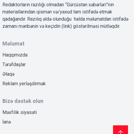
Redaktorların razılığı olmadan “Gürcüstan xəbərləri”nin
materiallarından qismən və/yaxud tam istifadə etmək
qadağandır. Razılıq əldə olunduğu halda məlumatdan istifadə
zamanı mənbənin və keçidin (link) göstərilməsi mütləqdir.
Məlumat
Haqqımızda
Tərəfdaşlar
Əlaqə
Reklam yerləşdirmək
Bizə dəstək olun
Məxfilik siyasəti
İanə