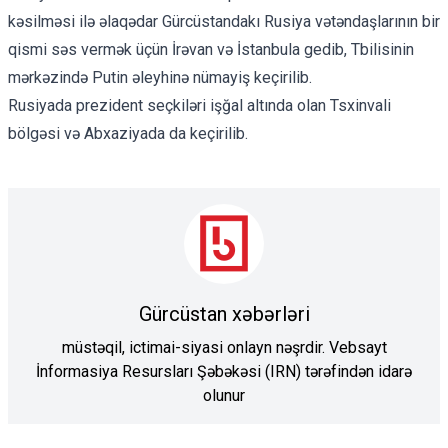
kəsilməsi ilə əlaqədar Gürcüstandakı Rusiya vətəndaşlarının bir
qismi səs vermək üçün İrəvan və İstanbula gedib, Tbilisinin
mərkəzində Putin əleyhinə nümayiş keçirilib.
Rusiyada prezident seçkiləri işğal altında olan Tsxinvali
bölgəsi və Abxaziyada da keçirilib.
Gürcüstan xəbərləri
müstəqil, ictimai-siyasi onlayn nəşrdir. Vebsayt
İnformasiya Resursları Şəbəkəsi (IRN) tərəfindən idarə
olunur