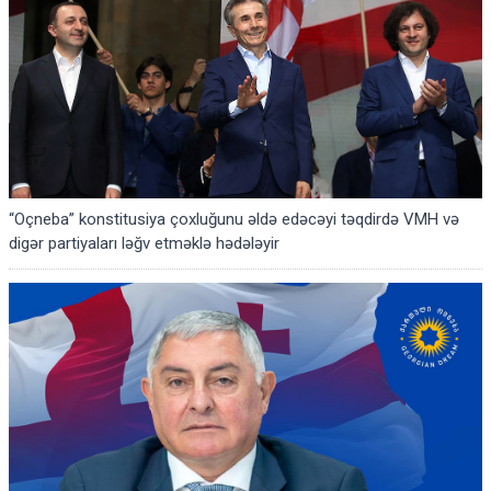
“Oçneba” konstitusiya çoxluğunu əldə edəcəyi təqdirdə VMH və
digər partiyaları ləğv etməklə hədələyir