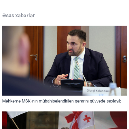
Əsas xəbərlər
Məhkəmə MSK-nın mübahisələndirilən qərarını qüvvədə saxlayıb