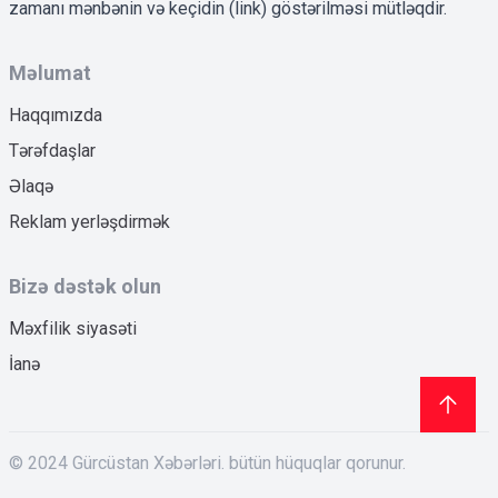
zamanı mənbənin və keçidin (link) göstərilməsi mütləqdir.
Məlumat
Haqqımızda
Tərəfdaşlar
Əlaqə
Reklam yerləşdirmək
Bizə dəstək olun
Məxfilik siyasəti
İanə
© 2024 Gürcüstan Xəbərləri. bütün hüquqlar qorunur.