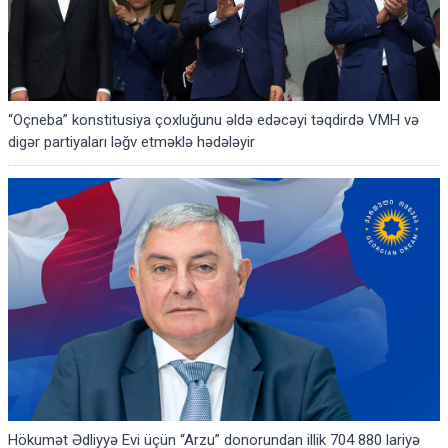
“Oçneba” konstitusiya çoxluğunu əldə edəcəyi təqdirdə VMH və
digər partiyaları ləğv etməklə hədələyir
Hökumət Ədliyyə Evi üçün “Arzu” donorundan illik 704 880 lariyə