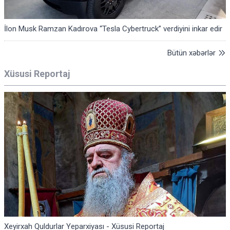
İlon Musk Ramzan Kadırova “Tesla Cybertruck” verdiyini inkar edir
Bütün xəbərlər
Xüsusi Reportaj
Xeyirxah Quldurlar Yeparxiyası - Xüsusi Reportaj