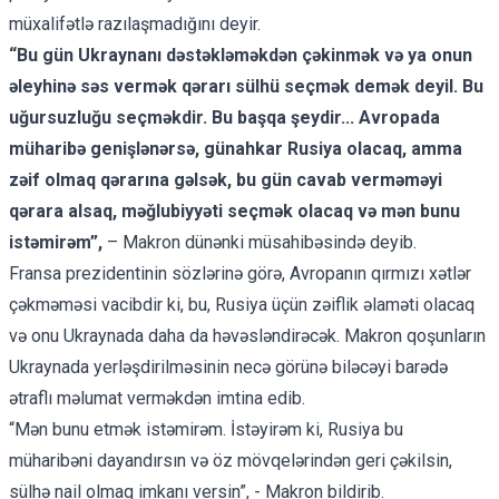
müxalifətlə razılaşmadığını deyir.
“Bu gün Ukraynanı dəstəkləməkdən çəkinmək və ya onun
əleyhinə səs vermək qərarı sülhü seçmək demək deyil. Bu
uğursuzluğu seçməkdir. Bu başqa şeydir... Avropada
müharibə genişlənərsə, günahkar Rusiya olacaq, amma
zəif olmaq qərarına gəlsək, bu gün cavab verməməyi
qərara alsaq, məğlubiyyəti seçmək olacaq və mən bunu
istəmirəm”,
– Makron dünənki müsahibəsində deyib.
Fransa prezidentinin sözlərinə görə, Avropanın qırmızı xətlər
çəkməməsi vacibdir ki, bu, Rusiya üçün zəiflik əlaməti olacaq
və onu Ukraynada daha da həvəsləndirəcək. Makron qoşunların
Ukraynada yerləşdirilməsinin necə görünə biləcəyi barədə
ətraflı məlumat verməkdən imtina edib.
“Mən bunu etmək istəmirəm. İstəyirəm ki, Rusiya bu
müharibəni dayandırsın və öz mövqelərindən geri çəkilsin,
sülhə nail olmaq imkanı versin”, - Makron bildirib.