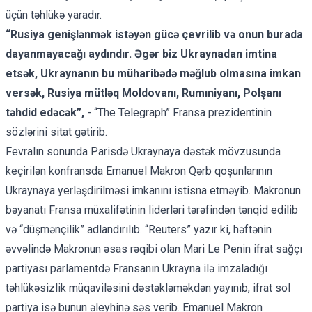
üçün təhlükə yaradır.
“Rusiya genişlənmək istəyən gücə çevrilib və onun burada
dayanmayacağı aydındır. Əgər biz Ukraynadan imtina
etsək, Ukraynanın bu müharibədə məğlub olmasına imkan
versək, Rusiya mütləq Moldovanı, Rumıniyanı, Polşanı
təhdid edəcək”,
- “The Telegraph” Fransa prezidentinin
sözlərini
sitat gətirib
.
Fevralın sonunda Parisdə Ukraynaya dəstək mövzusunda
keçirilən konfransda Emanuel Makron Qərb qoşunlarının
Ukraynaya yerləşdirilməsi imkanını istisna etməyib. Makronun
bəyanatı Fransa müxalifətinin liderləri tərəfindən tənqid edilib
və “düşmənçilik” adlandırılıb. “Reuters” yazır ki, həftənin
əvvəlində Makronun əsas rəqibi olan Mari Le Penin ifrat sağçı
partiyası parlamentdə Fransanın Ukrayna ilə imzaladığı
təhlükəsizlik müqaviləsini dəstəkləməkdən yayınıb, ifrat sol
partiya isə bunun əleyhinə səs verib. Emanuel Makron