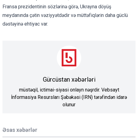
Fransa prezidentinin sözlərinə görə, Ukrayna döyüş
meydanında çətin vəziyyətdədir və müttəfiqlərin daha güclü
dəstəyinə ehtiyac var.
Gürcüstan xəbərləri
müstəqil, ictimai-siyasi onlayn nəşrdir. Vebsayt
İnformasiya Resursları Şəbəkəsi (IRN) tərəfindən idarə
olunur
Əsas xəbərlər