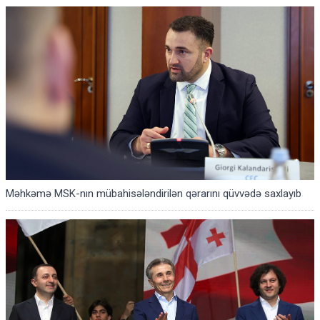
Məhkəmə MSK-nın mübahisələndirilən qərarını qüvvədə saxlayıb