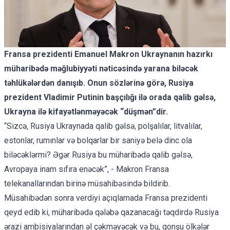
Fransa prezidenti Emanuel Makron Ukraynanın hazırkı
müharibədə məğlubiyyəti nəticəsində yarana biləcək
təhlükələrdən danışıb. Onun sözlərinə görə, Rusiya
prezident Vladimir Putinin başçılığı ilə orada qalib gəlsə,
Ukrayna ilə kifayətlənməyəcək “düşmən”dir.
“Sizcə, Rusiya Ukraynada qalib gəlsə, polşalılar, litvalılar,
estonlar, rumınlar və bolqarlar bir saniyə belə dinc ola
biləcəklərmi? Əgər Rusiya bu müharibədə qalib gəlsə,
Avropaya inam sıfıra enəcək”, - Makron Fransa
telekanallarından birinə müsahibəsində bildirib.
Müsahibədən sonra verdiyi açıqlamada Fransa prezidenti
qeyd edib ki, müharibədə qələbə qazanacağı təqdirdə Rusiya
ərazi ambisiyalarından əl çəkməyəcək və bu, qonşu ölkələr