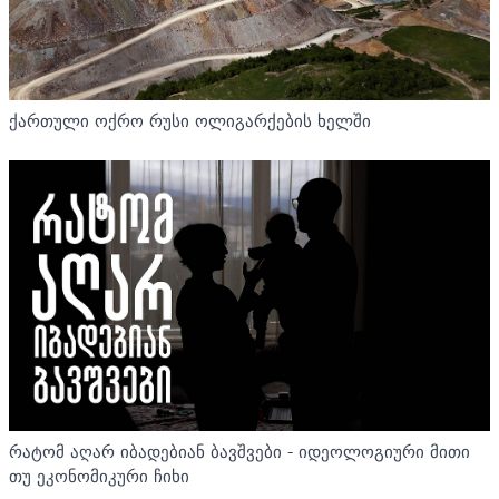
ქართული ოქრო რუსი ოლიგარქების ხელში
რატომ აღარ იბადებიან ბავშვები - იდეოლოგიური მითი
თუ ეკონომიკური ჩიხი