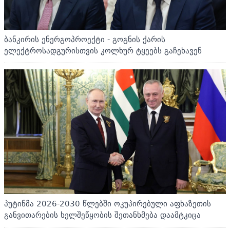
ბანკირის ენერგოპროექტი - გოგნის ქარის
ელექტროსადგურისთვის კოლხურ ტყეებს გაჩეხავენ
პუტინმა 2026-2030 წლებში ოკუპირებული აფხაზეთის
განვითარების ხელშეწყობის შეთანხმება დაამტკიცა