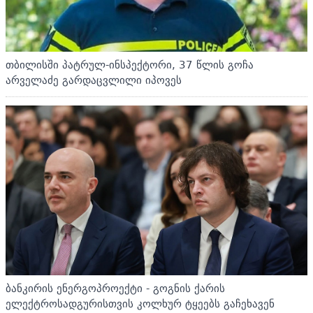
თბილისში პატრულ-ინსპექტორი, 37 წლის გოჩა
არველაძე გარდაცვლილი იპოვეს
ბანკირის ენერგოპროექტი - გოგნის ქარის
ელექტროსადგურისთვის კოლხურ ტყეებს გაჩეხავენ