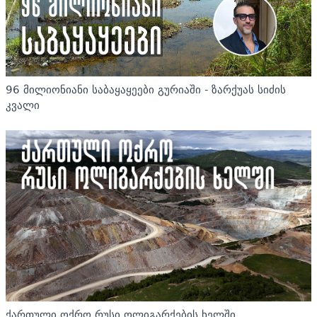
96 მილიონიანი საბაყაყეები გურიაში - ზარქუას სიძის
კვალი
ქართული ოქრო რუსი ოლიგარქების ხელში