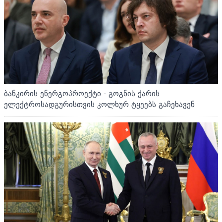
ბანკირის ენერგოპროექტი - გოგნის ქარის
ელექტროსადგურისთვის კოლხურ ტყეებს გაჩეხავენ