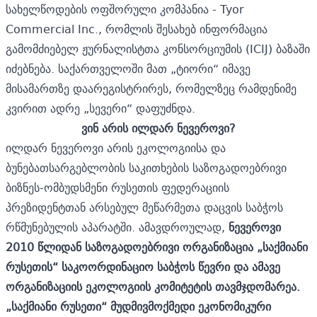
სახელწოდების ოფშორული კომპანია - Tyor
Commercial Inc., რომლის შესახებ ინფორმაცია
გამომძიებელ ჟურნალისტთა კონსორციუმის (ICIJ) ბაზაში
იძებნება. საქართველოში მათ „ტიორი“ იმავე
მისამართზე დაარეგისტრირეს, რომელზეც რამდენიმე
კვირით ადრე „სევერი“ დაფუძნდა.
ვინ არის ილდარ ნევეროვი?
ილდარ ნევეროვი არის ეკოლოგიისა და
ბუნებათსარგებლობის საკითხების საზოგადოებრივი
ბიზნეს-ომბუდსმენი რუსეთის ფედერაციის
პრეზიდენტთან არსებულ მეწარმეთა დაცვის საბჭოს
რწმუნებულის აპარატში. ამავდროულად,
ნევეროვი
2010
წლიდან
საზოგადოებრივი
ორგანიზაცია
„
საქმიანი
რუსეთის
“
საკოორდინაციო
საბჭოს
წევრი
და
ამავე
ორგანიზაციის
ეკოლოგიის
კომიტეტის
თავმჯდომარეა
.
„
ს
აქმიანი
რუსეთი
“
მუდმივმოქმედი
ეკონომიკური