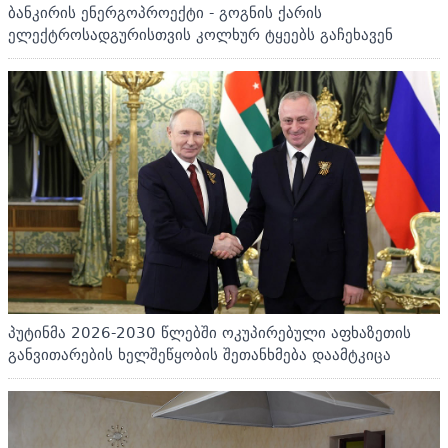
ბანკირის ენერგოპროექტი - გოგნის ქარის
ელექტროსადგურისთვის კოლხურ ტყეებს გაჩეხავენ
პუტინმა 2026-2030 წლებში ოკუპირებული აფხაზეთის
განვითარების ხელშეწყობის შეთანხმება დაამტკიცა