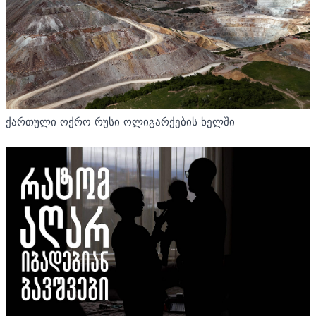
ქართული ოქრო რუსი ოლიგარქების ხელში