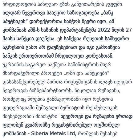
ჩრდილოეთის საზღვაო გზის განვითარების ჯგუფში.
ილდარ
ნევეროვი
სააქციო
საზოგადოება
„
ბანკ
სპუტნიკის
”
დირექტორთა
საბჭოს
წევრი
იყო
.
ამ
კომპანიას
აშშ
-
ს
ხაზინის
დეპარტამენტმა
2022
წლის
27
მაისს
სანქცია
დაუწესა
.
ეს
სანქცია
რუსეთის
სამხედრო
აგრესიის
გამო
არ
დაუწესებიათ
და
იგი
გამოიწვია
ბანკის
ურთიერთობამ
ჩრდილოეთ
კორეასთან
.
უკრაინის საგარეო საქმეთა სამინისტროს მიერ
მხარდაჭერილი პროექტი „ომი და სანქციები”
დასასანქცირებელ პირთა რიცხვში განიხილავს ილდარ
ნევეროვის ბიზნესპარტნიორს, ნიკოლაი რუზავინს,
რომელიც წლების განმავლობაში იყო რუსეთის
ფედერაციაში შემავალი ბურიატიის რესპუბლიკის
მშენებლობის მინისტრი.
ნ
ევეროვი
და
რუზავინი
ერთად
ფლობენ
კვიპროსზე
რეგისტრირებულ
ოფშორულ
კომპანიას
- Siberia Metals Ltd,
რომლის შესახებ