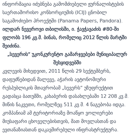
ინფორმაცია იძებნება გამომძიებელი ჟურნალისტების
საერთაშორისო კონსორციუმის (ICIJ) ცნობილ
საგამოძიებო პროექტში (Panama Papers, Pandora).
ილდარ
ნევეროვი
თბილისში
,
ი
.
ჭავჭავაძის
#80-
ში
ფლობს
196
კვ
.
მ
.
ბ
ინას
,
რომელიც
2012
წლის
მარტში
შეიძინა
.
„
სევერის
“
უკონკურენტო
გამარჯვებები
მუნიციპალურ
შესყიდვებში
კვლევის მიხედვით, 2011 წლის 29 სექტემბერს,
დაფუძნებიდან მალევე, აჭარის ავტონომიური
რესპუბლიკის მთავრობამ „სევერს” უზუფრუქტით
გადასცა ბათუმში, კახაბერის დასახლებაში 12 208 კვ.მ.
მიწის ნაკვეთი, რომელზეც 511 კვ.მ. 4 ნაგებობა იდგა.
კომპანიამ ამ ტერიტორიაზე მოაწყო ვოლიერები
მიუსაფარი ცხოველებისთვის, მათ მოვლასთან და
ევთანაზიასთან დაკავშირებული ინფრასტრუქტურა.