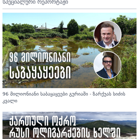
სპეციალური რეპორტაჟი
96 მილიონიანი საბაყაყეები გურიაში - ზარქუას სიძის
კვალი