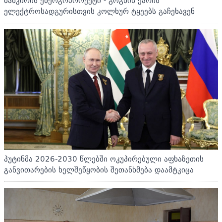
ბანკირის ენერგოპროექტი - გოგნის ქარის
ელექტროსადგურისთვის კოლხურ ტყეებს გაჩეხავენ
პუტინმა 2026-2030 წლებში ოკუპირებული აფხაზეთის
განვითარების ხელშეწყობის შეთანხმება დაამტკიცა