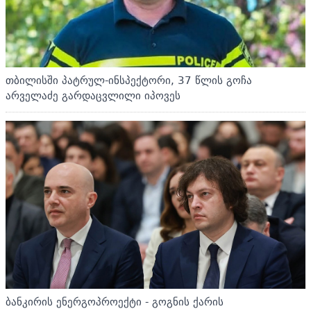
თბილისში პატრულ-ინსპექტორი, 37 წლის გოჩა
არველაძე გარდაცვლილი იპოვეს
ბანკირის ენერგოპროექტი - გოგნის ქარის