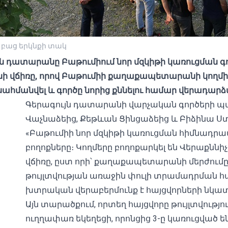
 բաց երկնքի տակ
 դատարանը Բաթումիում նոր մզկիթի կառուցման գործ
ի վճիռը, որով Բաթումիի քաղաքապետարանի կողմի
ահմանվել և գործը նորից քննելու համար վերադարձվ
Գերագույն դատարանի վարչական գործերի պա
Վաչնաձեից, Քեթևան Ցինցաձեից և Բիձինա Ստո
«Բաթումիի նոր մզկիթի կառուցման հիմնադ
բողոքները։ Կողմերը բողոքարկել են Վերաքնն
վճիռը, ըստ որի՝ քաղաքապետարանի մերժումը
թույլտվության առաջին փուլի տրամադրման հ
խտրական վերաբերմունք է հայցվորների նկա
Այն տարածքում, որտեղ հայցվորը թույլտվությու
ուղղափառ եկեղեցի, որոնցից 3-ը կառուցվա