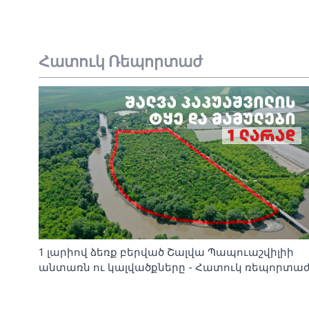
Հատուկ Ռեպորտաժ
1 լարիով ձեռք բերված Շալվա Պապուաշվիլիի
անտառն ու կալվածքները - Հատուկ ռեպորտա