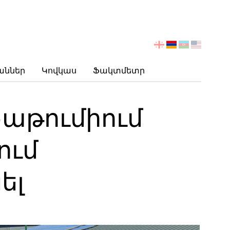
აირჩიეთ
ენა
աններ
Կովկաս
Ֆակտմետր
աթումիում
ում
ել