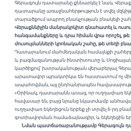
Գերագույն դատարանը քննարկել է նաև Վերաք
դատարանը առաջնահերթություն է տվել մզկիթ
տարածքում ապրող բնակչության բնակելի շահ
Վերաքննիչին մանրակրկիտ գնահատել և ուս
հանգամանքները և դրա հիման վրա որոշել, թե 
մուսուլմանների կրոնական շահը, թե տեղի բնա
Դատարանում մահմեդական համայնքի շահեր
և բազմազանության ինստիտուտը և Սոցիալակ
կարծիքով՝ խտրականության վերաբերյալ Գեր
արատավոր պրակտիկա են հաստատում ոչ միայ
ապահովման, այլ ընդհանրապես հավասարությա
«Օրինակ, դատարանն ասաց, որ ուղղափառ եկեղ
հավասար են, բայց նրանց նկատմամբ անհավասա
ուղղափառ եկեղեցուն երբեք չի տրվել 6-րդ բն
գոտիավորման համաձայնագիր, և եկեղեցին եր
Նման պատճառաբանությամբ Գերագույն դա