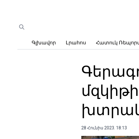
Գլխավոր
Լրահոս
Հատուկ Ռեպո
Գերագ
մզկիթի
խտրակա
28 Հունիս 2023. 18:13