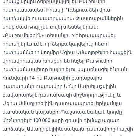
նրանք կրկին ձերբակալվել են Բաթումիի
ոստիկանապետ Իրակլի Դգեբուաձեի վրա
հարձակվելու պատրվակով։ Փաստաբաններին
երեք ժամ թույլ չեն տվել տեսնել նրան։
«Բաթումելեբին»
տեսանյութ
է հրապարակել,
որտեղ երևում է, որ ձերբակալվելուց հետո
ոստիկանների կողմից Մզիա Ամաղլոբելիի հասցեին
վիրավորական խոսքեր են հնչել։ Բաթումիի
ոստիկանապետը հայհոյել ու սպառնացել է նրան։
Հունվարի 14-ին Բաթումիի քաղաքային
դատարանի դատավոր Նինո Սախելաշվիլին
բավարարել է դատախազի միջնորդությունը և
Մզիա Ամաղլոբելիին դատապարտել
երկամսյա
նախնական կալանքի։
Պաշտպանական կողմը
միջնորդել է 100 000 լարի գրավի դիմաց ազատ
արձակել Ամաղլոբելիին, սակայն դատավորը հաշվի