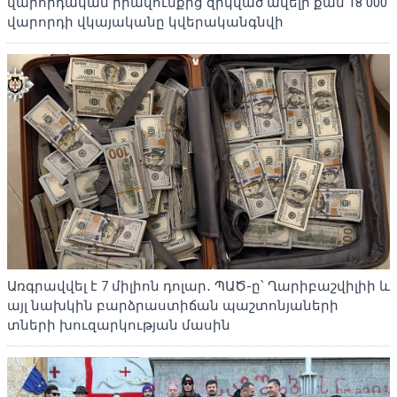
վարորդական իրավունքից զրկված ավելի քան 18 000
վարորդի վկայականը կվերականգնվի
Առգրավվել է 7 միլիոն դոլար․ ՊԱԾ-ը՝ Ղարիբաշվիլիի և
այլ նախկին բարձրաստիճան պաշտոնյաների
տների խուզարկության մասին