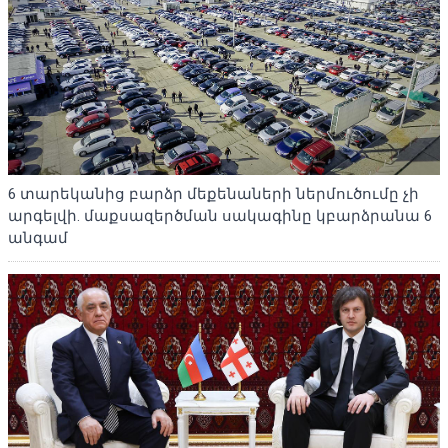
6 տարեկանից բարձր մեքենաների ներմուծումը չի
արգելվի. մաքսազերծման սակագինը կբարձրանա 6
անգամ