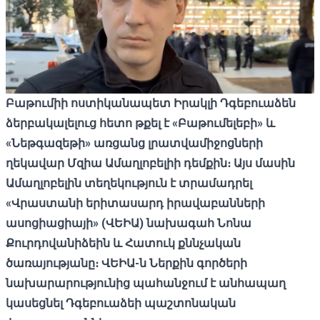
Բաթումիի ոստիկանապետ Իրակլի Դգեբուաձեն
ձերբակալելուց հետո թքել է «Բաթումելեբի» և
«Նեթգազեթի» առցանց լրատվամիջոցների
ղեկավար Մզիա Ամաղլոբելիի դեմքին։ Այս մասին
Ամաղլոբելին տեղեկություն է տրամադրել
«Վրաստանի երիտասարդ իրավաբանների
ասոցիացիայի» (ՎԵԻԱ) նախագահ Նոնա
Քուրդովանիձեին և Հատուկ քննչական
ծառայությանը։ ՎԵԻԱ-ն Ներքին գործերի
նախարարությունից պահանջում է անհապաղ
կասեցնել Դգեբուաձեի պաշտոնական