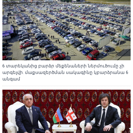
6 տարեկանից բարձր մեքենաների ներմուծումը չի
արգելվի. մաքսազերծման սակագինը կբարձրանա 6
անգամ