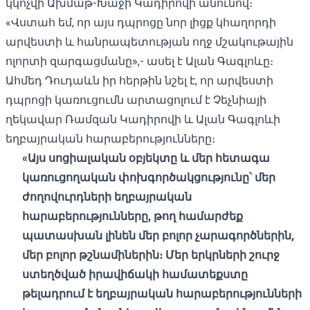
կկոչվի Ախմաթ-Խաջի Կադիրովի անունով։
«Վստահ եմ, որ այս դպրոցը նոր լիցք կհաղորդի
արվեստի և հանրապետության ողջ մշակութային
ոլորտի զարգացմանը»,- ասել է Ալան Գագլոևը։
Ահմեդ Դուդաևն իր հերթին նշել է, որ արվեստի
դպրոցի կառուցումն արտացոլում է Չեչնիայի
ղեկավար Ռամզան Կադիրովի և Ալան Գագլոևի
եղբայրական հարաբերությունները։
«Այս սոցիալական օբյեկտը և մեր հետագա
կառուցողական փոխգործակցությունը՝ մեր
ժողովուրդների եղբայրական
հարաբերությունները, թող համարժեք
պատասխան լինեն մեր բոլոր չարագործներին,
մեր բոլոր թշնամիներին։ Մեր երկրների շուրջ
ստեղծված իրավիճակի համատեքստը
թելադրում է եղբայրական հարաբերությունների