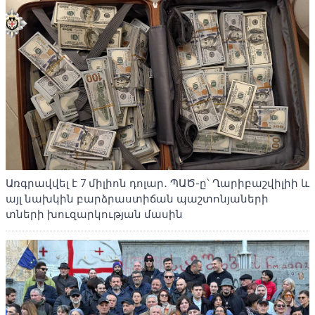
Առգրավվել է 7 միլիոն դոլար․ ՊԱԾ-ը՝ Ղարիբաշվիլիի և
այլ նախկին բարձրաստիճան պաշտոնյաների
տների խուզարկության մասին