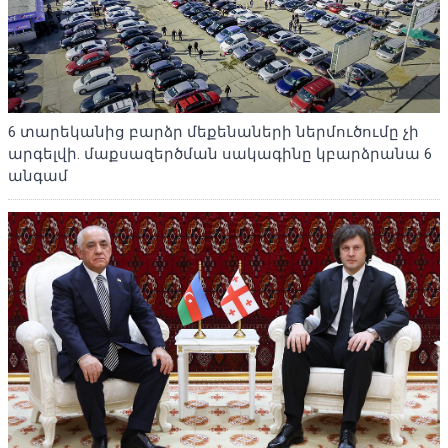
6 տարեկանից բարձր մեքենաների ներմուծումը չի
արգելվի. մաքսազերծման սակագինը կբարձրանա 6
անգամ