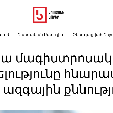
րտաժ
Շարժական Ստուդիա
Օկուպացված Շրջ
յա մագիստրոսակ
ելությունը հնարա
ազգային ​​քննութ