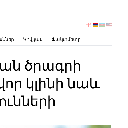
აირჩიეთ
ენა
աններ
Կովկաս
Ֆակտմետր
ան ծրագրի
վոր կլինի նաև
յունների