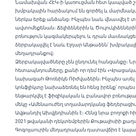
Նամախվան ՀԷԿ-ի կառուցման հետ կապված շա
խմբակային հարձակում են գործել և մարմնա
ներկա երեք անձանց։ Ինչպես նաև վնասվել է
ավտոմեքենան։ Ճելիձեներին և Ծուլուկիձենե
բռնություն կազմակերպելու և դրան մասնակցելո
ձերբակալվել է նաև Էլդար Անթաձեն՝ խմբակայի
մեղադրանքով։
Ձերբակալվածները չեն ընդունել հանցանքը։ 
հետապնդումները, քանի որ դեմ էին «Վրացակ
նախագահ Թոռնիկե Ռիժվաձեին։ Ինչպես ասել 
կոնֆլիկտը նախաձեռնել են հենց իրենք՝ որպե
ենթարկվել է ֆիզիկական և բանավոր բռնության
մեկը «Ամենաուժեղ տղամարդկանց ֆեդերա
Ավթանդիլ Ախվլեդիանին է։ Հենց նրա բողոքի հիմ
2021 թվականի դեկտեմբերին Քութայիսիի ք
Գոգոլաուրին մեղադրական դատավճիռ է կայացր