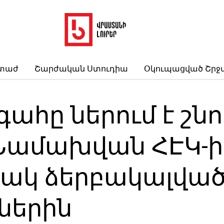
րտաժ
Շարժական Ստուդիա
Օկուպացված Շրջ
հը ներում է շնո
Նամախվան ՀԷԿ-ի 
ակ ձերբակալված 
ներին