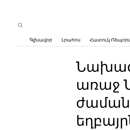
Գլխավոր
Լրահոս
Հատուկ Ռեպո
Նախագա
առաջ 
ժաման
եղբայր