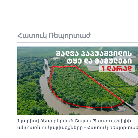
Հատուկ Ռեպորտաժ
1 լարիով ձեռք բերված Շալվա Պապուաշվիլիի
անտառն ու կալվածքները - Հատուկ ռեպորտա