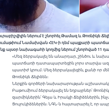
աբիշվիլին ներում է շնորհել Թամազ և Թոռնիկե Ճելիձ
ումաթիում Նամախվան ՀԷԿ-ի դեմ պայքարի պատճ
 այսօր նախագահի կողմից ներում շնորհված 11 դ
«Մեզ ձերբակալել են անարդար, շինծու և նա
պատճառի դատապարտեցին չորս տարվա ազատա
պատիժ կրում։ Մեզ ձերբակալեցին, քանի որ մենք
Թոռնիկե Ճելիձեն։
Ներքին գործերի նախարարության աշխատակից
Բաթումիում ձերբակալել են եղբայրներ՝ Թոռնի
զարմիկներին՝ Գելա և Իրակլի Ճելիձեներին, ին
Ցուլուկիձեներին։ ՆԳՆ-ն հայտարարել է, որ ապ