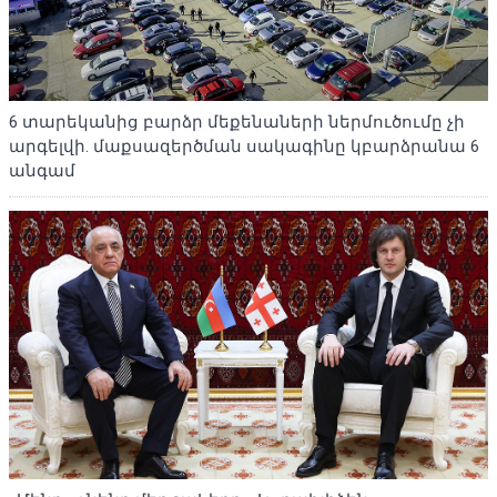
6 տարեկանից բարձր մեքենաների ներմուծումը չի
արգելվի. մաքսազերծման սակագինը կբարձրանա 6
անգամ