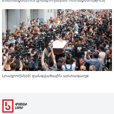
տարածքներում [լրագրողական հետաքննություն]
Լրագրողների զանգվածային արտագաղթ