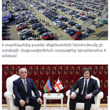
6 տարեկանից բարձր մեքենաների ներմուծումը չի
արգելվի. մաքսազերծման սակագինը կբարձրանա 6
անգամ