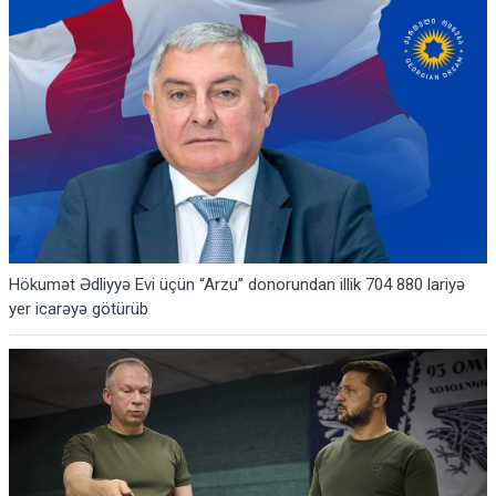
Hökumət Ədliyyə Evi üçün “Arzu” donorundan illik 704 880 lariyə
yer icarəyə götürüb