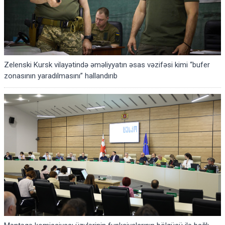
Zelenski Kursk vilayətində əməliyyatın əsas vəzifəsi kimi “bufer
zonasının yaradılmasını” hallandırıb