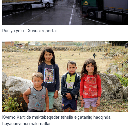
Rusiya yolu - Xüsusi reportaj
Kvemo Kartlidə məktəbəqədər təhsilə əlçatanlıq haqqında
həyəcanverici məlumatlar