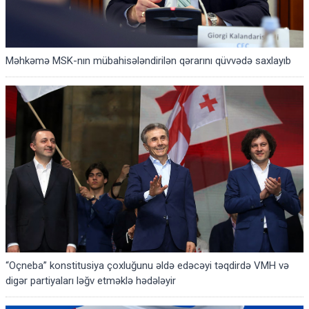
Məhkəmə MSK-nın mübahisələndirilən qərarını qüvvədə saxlayıb
“Oçneba” konstitusiya çoxluğunu əldə edəcəyi təqdirdə VMH və
digər partiyaları ləğv etməklə hədələyir