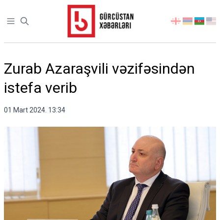
Open sidebar
აირჩიეთ
ენა
Zurab Azaraşvili vəzifəsindən
istefa verib
01 Mart 2024. 13:34