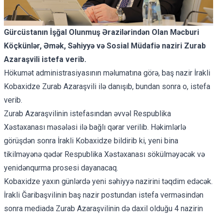
Gürcüstanın İşğal Olunmuş Ərazilərindən Olan Məcburi
Köçkünlər, Əmək, Səhiyyə və Sosial Müdafiə naziri Zurab
Azaraşvili istefa verib.
Hökumət administrasiyasının məlumatına görə, baş nazir İrakli
Kobaxidze Zurab Azaraşvili ilə danışıb, bundan sonra o, istefa
verib.
Zurab Azaraşvilinin istefasından əvvəl Respublika
Xəstəxanası məsələsi ilə bağlı qərar verilib. Həkimlərlə
görüşdən sonra İrakli Kobaxidze
bildirib
ki, yeni bina
tikilməyənə qədər Respublika Xəstəxanası sökülməyəcək və
yenidənqurma prosesi dayanacaq.
Kobaxidze yaxın günlərdə yeni səhiyyə nazirini təqdim edəcək.
İrakli Ğaribaşvilinin baş nazir postundan istefa verməsindən
sonra mediada Zurab Azaraşvilinin də daxil olduğu 4 nazirin