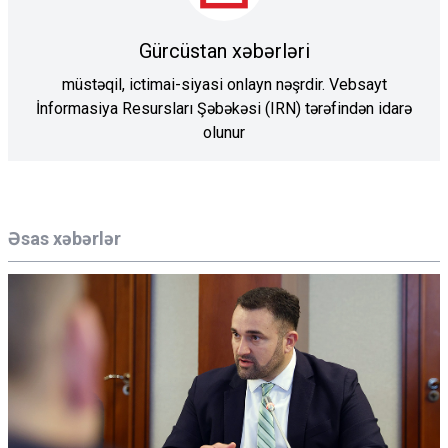
Gürcüstan xəbərləri
müstəqil, ictimai-siyasi onlayn nəşrdir. Vebsayt
İnformasiya Resursları Şəbəkəsi (IRN) tərəfindən idarə
olunur
Əsas xəbərlər