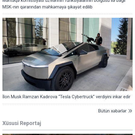
Məntəqə komissiyası üzvlərinin funksiyalarının bölgüsü ilə bağlı
MSK-nın qərarından məhkəməyə şikayət edilib
İlon Musk Ramzan Kadırova “Tesla Cybertruck” verdiyini inkar edir
Bütün xəbərlər
Xüsusi Reportaj