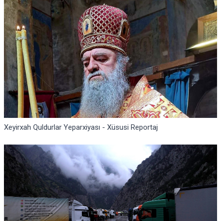
Xeyirxah Quldurlar Yeparxiyası - Xüsusi Reportaj