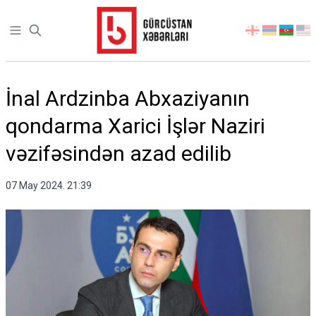
Open sidebar
აირჩიეთ
ენა
İnal Ardzinba Abxaziyanın
qondarma Xarici İşlər Naziri
vəzifəsindən azad edilib
07 May 2024. 21:39