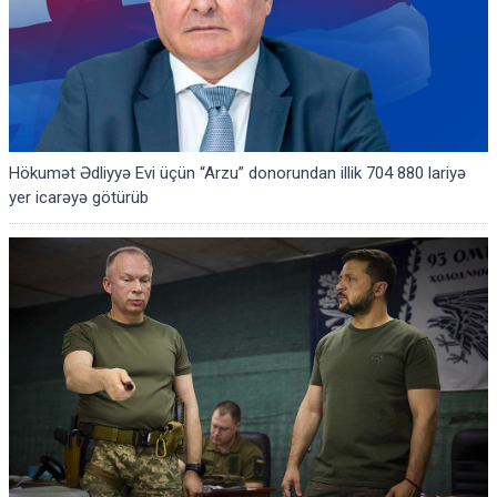
Hökumət Ədliyyə Evi üçün “Arzu” donorundan illik 704 880 lariyə
yer icarəyə götürüb