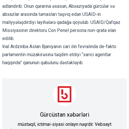
adlandırıb
. Onun qərarına əsasən, Abxaziyada gürcülər və
abxazlar arasında təmasları təşviq edən USAID-in
maliyyələşdirdiyi layihələrə
qadağa qoyulub
. USAID/Qafqaz
Missiyasının direktoru Con Penel persona non-qrata elan
edilib.
İnal Ardzinba Aslan Bjaniyanın cari ilin fevralında de-fakto
parlamentin müzakirəsinə təqdim etdiyi
“xarici agentlər
haqqında” qanunun
qəbulunu dəstəkləyib.
Gürcüstan xəbərləri
müstəqil, ictimai-siyasi onlayn nəşrdir. Vebsayt