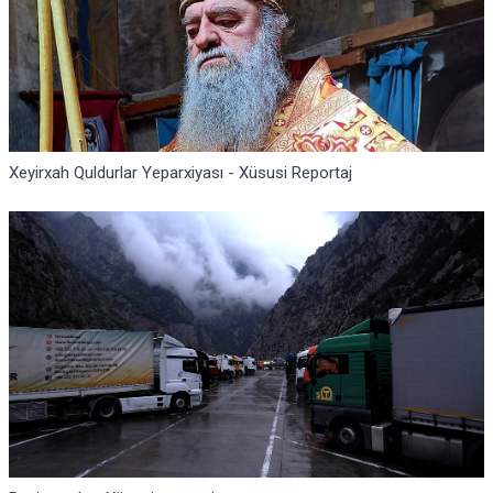
Xeyirxah Quldurlar Yeparxiyası - Xüsusi Reportaj