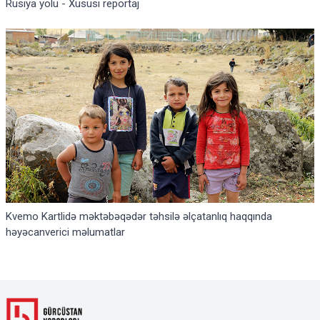
Rusiya yolu - Xüsusi reportaj
Kvemo Kartlidə məktəbəqədər təhsilə əlçatanlıq haqqında
həyəcanverici məlumatlar