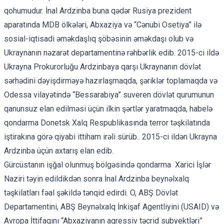
qohumudur. İnal Ardzinba buna qədər Rusiya prezident
aparatında MDB ölkələri, Abxaziya və “Cənubi Osetiya” ilə
sosial-iqtisadi əməkdaşlıq şöbəsinin əməkdaşı olub və
Ukraynanın nəzarət departamentinə rəhbərlik edib. 2015-ci ildə
Ukrayna Prokurorluğu Ardzinbaya qarşı Ukraynanın dövlət
sərhədini dəyişdirməyə hazırlaşmaqda, şəriklər toplamaqda və
Odessa vilayətində “Bessarabiya” suveren dövlət qurumunun
qanunsuz elan edilməsi üçün ilkin şərtlər yaratmaqda, habelə
qondarma Donetsk Xalq Respublikasında terror təşkilatında
iştirakına görə qiyabi ittiham irəli sürüb.. 2015-ci ildən Ukrayna
Ardzinba üçün axtarış elan edib.
Gürcüstanın işğal olunmuş bölgəsində qondarma Xarici İşlər
Naziri təyin edildikdən sonra İnal Ardzinba beynəlxalq
təşkilatları fəal şəkildə tənqid edirdi. O, ABŞ Dövlət
Departamentini, ABŞ Beynəlxalq İnkişaf Agentliyini (USAID) və
Avropa İttifaqını “Abxaziyanın aqressiv təcrid subyektləri”