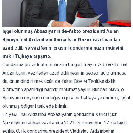
İşğal olunmuş Abxaziyanın de-fakto prezidenti Aslan
Bjaniya İnal Ardzinbanı Xarici İşlər Naziri vəzifəsindən
azad edib və vəzifənin icrasını qondarma nazir müavini
İrakli Tujbaya tapşırıb.
Qondarma prezident sərəncamı bu gün, mayın 7-də verib. İnal
Ardzinbanın vəzifədən azad edilməsinin səbəbi açıqlanmasa
da, onun dindirilmək üçün de-fakto Dövlət Təhlükəsizlik
Xidmətinə aparıldığı
barədə məlumat yayılır
. Bundan əlavə, o,
Bjaniyanın qoyduğu qadağaya görə bir həftəyə yaxındır ki, işğal
olunmuş bölgəni tərk edə bilmir.
34 yaşlı İnal Ardzinba Abxaziyanın qondarma Xarici İşlər
Nazirliyinin rəhbəri vəzifəsinə 2021-ci il noyabrın 17-də təyin
edilib. O, ilk qondarma prezident Vladislav Ardzinbanın