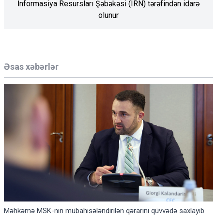
İnformasiya Resursları Şəbəkəsi (IRN) tərəfindən idarə
olunur
Əsas xəbərlər
Məhkəmə MSK-nın mübahisələndirilən qərarını qüvvədə saxlayıb