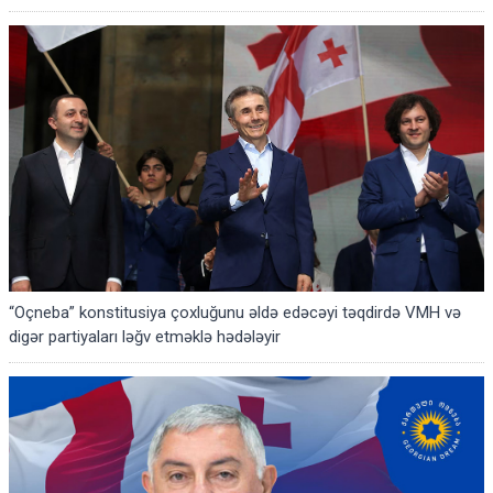
“Oçneba” konstitusiya çoxluğunu əldə edəcəyi təqdirdə VMH və
digər partiyaları ləğv etməklə hədələyir