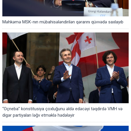
Məhkəmə MSK-nın mübahisələndirilən qərarını qüvvədə saxlayıb
“Oçneba” konstitusiya çoxluğunu əldə edəcəyi təqdirdə VMH və
digər partiyaları ləğv etməklə hədələyir