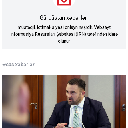
Gürcüstan xəbərləri
müstəqil, ictimai-siyasi onlayn nəşrdir. Vebsayt
İnformasiya Resursları Şəbəkəsi (IRN) tərəfindən idarə
olunur
Əsas xəbərlər