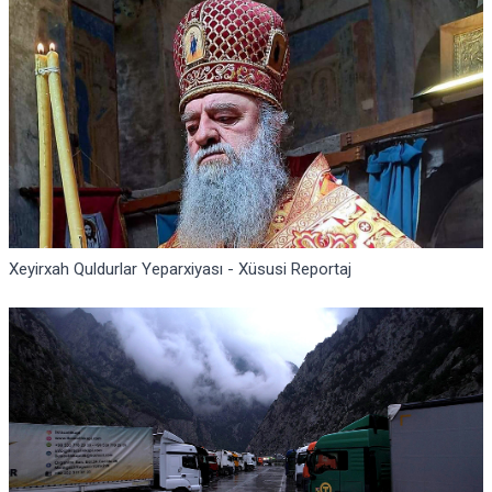
Xeyirxah Quldurlar Yeparxiyası - Xüsusi Reportaj