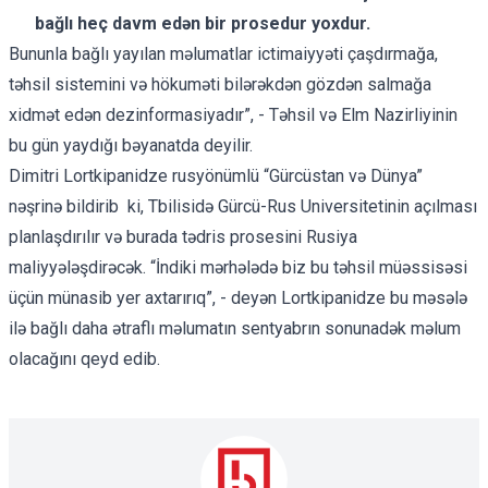
bağlı heç davm edən bir prosedur yoxdur.
Bununla bağlı yayılan məlumatlar ictimaiyyəti çaşdırmağa,
təhsil sistemini və hökuməti bilərəkdən gözdən salmağa
xidmət edən dezinformasiyadır”, - Təhsil və Elm Nazirliyinin
bu gün yaydığı bəyanatda deyilir.
Dimitri Lortkipanidze rusyönümlü “Gürcüstan və Dünya”
nəşrinə
bildirib
ki, Tbilisidə Gürcü-Rus Universitetinin açılması
planlaşdırılır və burada tədris prosesini Rusiya
maliyyələşdirəcək. “İndiki mərhələdə biz bu təhsil müəssisəsi
üçün münasib yer axtarırıq”, - deyən Lortkipanidze bu məsələ
ilə bağlı daha ətraflı məlumatın sentyabrın sonunadək məlum
olacağını qeyd edib.