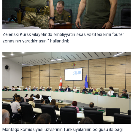
Zelenski Kursk vilayətində əməliyyatın əsas vəzifəsi kimi “bufer
zonasının yaradılmasını” hallandırıb
Məntəqə komissiyası üzvlərinin funksiyalarının bölgüsü ilə bağlı