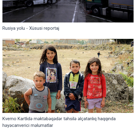
Rusiya yolu - Xüsusi reportaj
Kvemo Kartlidə məktəbəqədər təhsilə əlçatanlıq haqqında
həyəcanverici məlumatlar