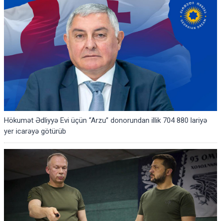
Hökumət Ədliyyə Evi üçün “Arzu” donorundan illik 704 880 lariyə
yer icarəyə götürüb