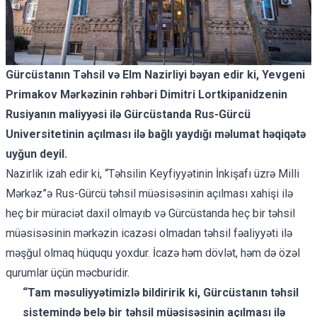
Gürcüstanın Təhsil və Elm Nazirliyi bəyan edir ki, Yevgeni
Primakov Mərkəzinin rəhbəri Dimitri Lortkipanidzenin
Rusiyanın maliyyəsi ilə Gürcüstanda Rus-Gürcü
Universitetinin açılması ilə bağlı yaydığı məlumat həqiqətə
uyğun deyil.
Nazirlik izah edir ki, “Təhsilin Keyfiyyətinin İnkişafı üzrə Milli
Mərkəz”ə Rus-Gürcü təhsil müəsisəsinin açılması xahişi ilə
heç bir müraciət daxil olmayıb və Gürcüstanda heç bir təhsil
müəsisəsinin mərkəzin icazəsi olmadan təhsil fəaliyyəti ilə
məşğul olmaq hüququ yoxdur. İcazə həm dövlət, həm də özəl
qurumlar üçün məcburidir.
“Tam məsuliyyətimizlə bildiririk ki, Gürcüstanın təhsil
sistemində belə bir təhsil müəsisəsinin açılması ilə