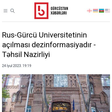
Open sidebar
აირჩიეთ
ენა
Rus-Gürcü Universitetinin
açılması dezinformasiyadır -
Təhsil Nazirliyi
24 İyul 2023. 19:19