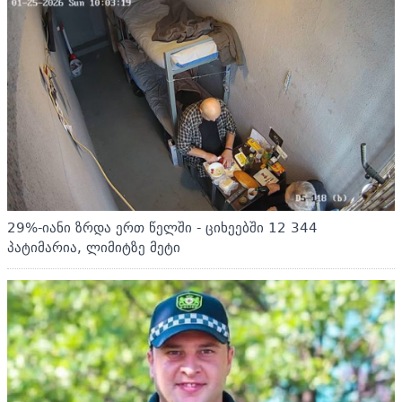
29%-იანი ზრდა ერთ წელში - ციხეებში 12 344
პატიმარია, ლიმიტზე მეტი