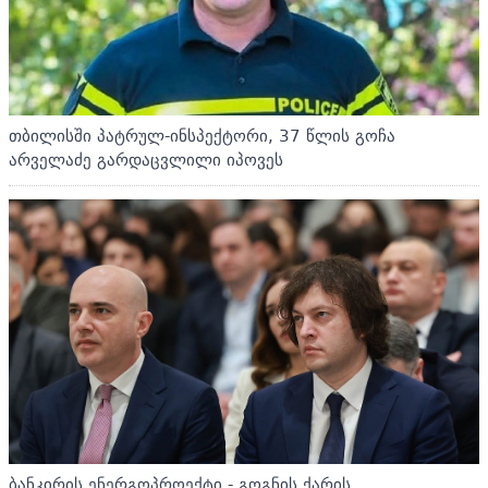
თბილისში პატრულ-ინსპექტორი, 37 წლის გოჩა
არველაძე გარდაცვლილი იპოვეს
ბანკირის ენერგოპროექტი - გოგნის ქარის