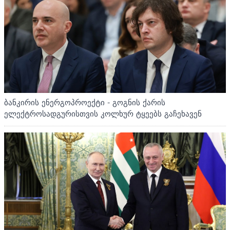
ბანკირის ენერგოპროექტი - გოგნის ქარის
ელექტროსადგურისთვის კოლხურ ტყეებს გაჩეხავენ