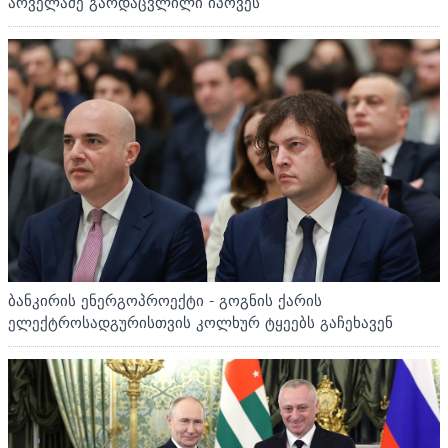
არველაძე გარდაცვლილი იპოვეს
ბანკირის ენერგოპროექტი - გოგნის ქარის
ელექტროსადგურისთვის კოლხურ ტყეებს გაჩეხავენ