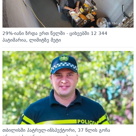
29%-იანი ზრდა ერთ წელში - ციხეებში 12 344
პატიმარია, ლიმიტზე მეტი
თბილისში პატრულ-ინსპექტორი, 37 წლის გოჩა