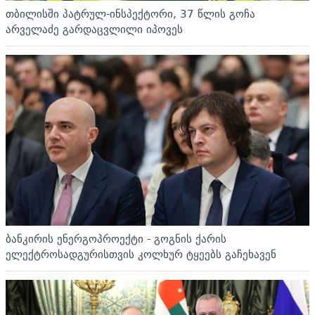
თბილისში პატრულ-ინსპექტორი, 37 წლის გოჩა
არველაძე გარდაცვლილი იპოვეს
ბანკირის ენერგოპროექტი - გოგნის ქარის
ელექტროსადგურისთვის კოლხურ ტყეებს გაჩეხავენ