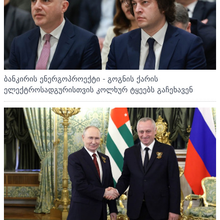
ბანკირის ენერგოპროექტი - გოგნის ქარის
ელექტროსადგურისთვის კოლხურ ტყეებს გაჩეხავენ