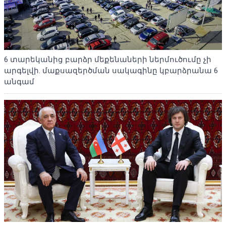
6 տարեկանից բարձր մեքենաների ներմուծումը չի
արգելվի. մաքսազերծման սակագինը կբարձրանա 6
անգամ