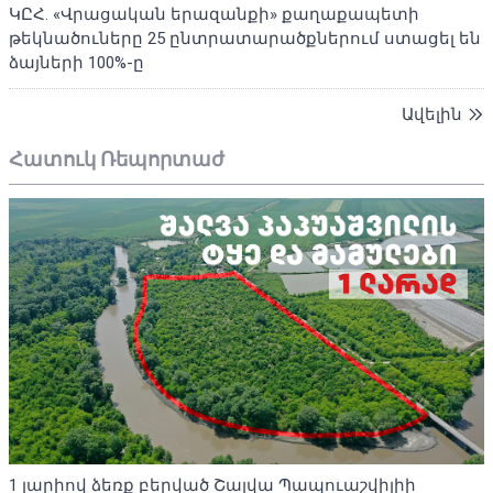
ԿԸՀ. «Վրացական երազանքի» քաղաքապետի
թեկնածուները 25 ընտրատարածքներում ստացել են
ձայների 100%-ը
Ավելին
Հատուկ Ռեպորտաժ
1 լարիով ձեռք բերված Շալվա Պապուաշվիլիի