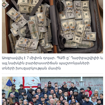
Առգրավվել է 7 միլիոն դոլար․ ՊԱԾ-ը՝ Ղարիբաշվիլիի և
այլ նախկին բարձրաստիճան պաշտոնյաների
տների խուզարկության մասին