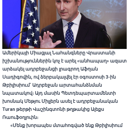
Ամերիկայի Միացյալ Նահանգները Վրաստանի
իշխանություններին կոչ է արել «անհապաղ» ազատ
արձակել ադրբեջանցի լրագրող Աֆղան
Սադիգովին, ով
ձերբակալվել էր
օգոստոսի 3-ին
Թբիլիսիում`
Ադրբեջան արտահանձնման
նպատակով։ Այդ մասին Պետդեպարտամենտի
խոսնակ Մեթյու Միլլեր
ն ասել է
ադրբեջանական
Turan թերթի Վաշինգտոնի թղթակ
ից
Ալեքս
Ռաուֆօղլուին։
«Մենք խորապես մտահոգված ենք Թբիլիսիում