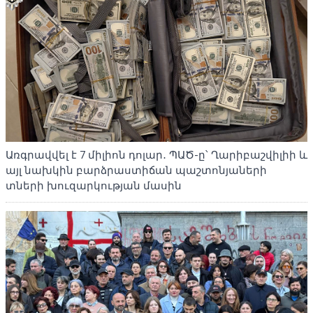
Առգրավվել է 7 միլիոն դոլար․ ՊԱԾ-ը՝ Ղարիբաշվիլիի և
այլ նախկին բարձրաստիճան պաշտոնյաների
տների խուզարկության մասին