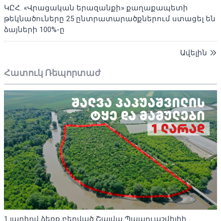
ԿԸՀ. «Վրացական երազանքի» քաղաքապետի
թեկնածուները 25 ընտրատարածքներում ստացել են
ձայների 100%-ը
Ավելին
Հատուկ Ռեպորտաժ
1 լարիով ձեռք բերված Շալվա Պապուաշվիլիի