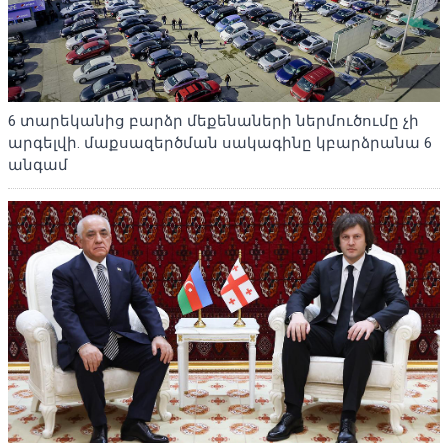
6 տարեկանից բարձր մեքենաների ներմուծումը չի
արգելվի. մաքսազերծման սակագինը կբարձրանա 6
անգամ