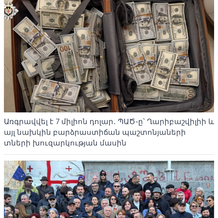
Առգրավվել է 7 միլիոն դոլար․ ՊԱԾ-ը՝ Ղարիբաշվիլիի և
այլ նախկին բարձրաստիճան պաշտոնյաների
տների խուզարկության մասին