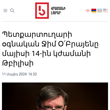
Open sidebar
აირჩიეთ
ენა
Պետքարտուղարի
օգնական Ջիմ Օ՛Բրայենը
մայիսի 14-ին կժամանի
Թբիլիսի
11 Մայիս 2024. 16:32