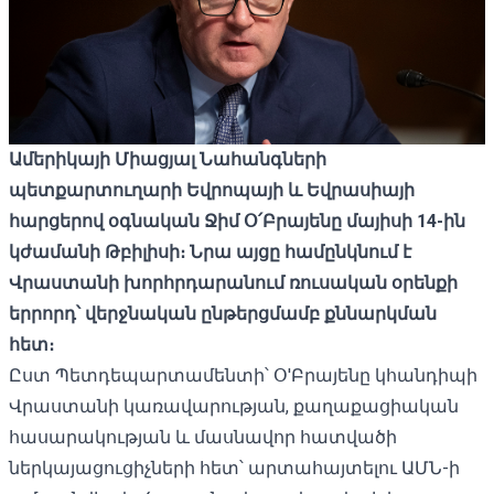
Ամերիկայի Միացյալ Նահանգների
պետքարտուղարի Եվրոպայի և Եվրասիայի
հարցերով օգնական Ջիմ Օ՛Բրայենը մայիսի 14-ին
կժամանի Թբիլիսի։ Նրա այցը համընկնում է
Վրաստանի խորհրդարանում ռուսական օրենքի
երրորդ՝ վերջնական ընթերցմա
մբ քննարկման
հետ։
Ըստ Պետդեպարտամենտի՝ Օ'Բրայենը
կհանդիպի
Վրաստանի կառավարության, քաղաքացիական
հասարակության և մասնավոր հատվածի
ներկայացուցիչների հետ՝ արտահայտելու ԱՄՆ-ի