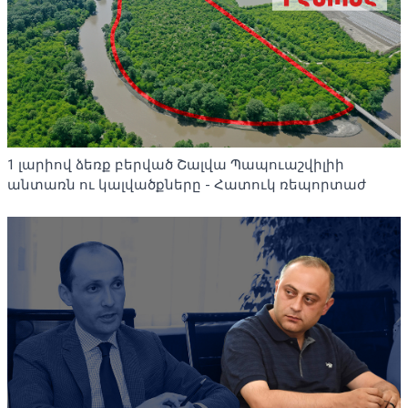
1 լարիով ձեռք բերված Շալվա Պապուաշվիլիի
անտառն ու կալվածքները - Հատուկ ռեպորտաժ