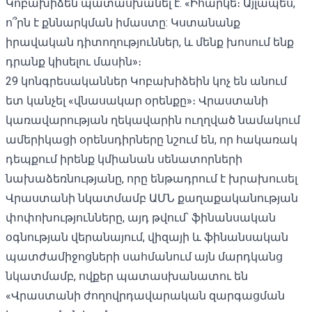
Կոբախիձեն պատասխանել է. «Իհարկե։ Այլապես,
ո՞րն է քննարկման իմաստը: Կստանանք
իրավական դիտողություններ, և մենք խոսում ենք
դրանք կիսելու մասին»։
29 կոնգրեսականներ Կոբախիձեին կոչ են անում
ետ կանչել «վնասակար օրենքը»։ Վրաստանի
կառավարության ղեկավարին ուղղված նամակում
ամերիկացի օրենսդիրները նշում են, որ հակառակ
դեպքում իրենք կմիանան
սենատորների
նախաձեռնությանը
, որը ենթադրում է խրախուսել
Վրաստանի նկատմամբ ԱՄՆ քաղաքականության
փոփոխությունները, այդ թվում՝ ֆինանսական
օգնության վերանայում, վիզայի և ֆինանսական
պատժամիջոցների սահմանում այն մարդկանց
նկատմամբ, ովքեր պատասխանատու են
«Վրաստանի ժողովրդավարական զարգացման