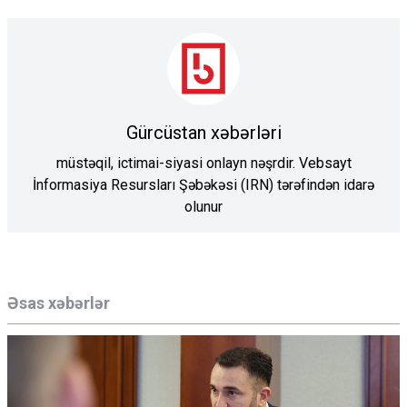
Gürcüstan xəbərləri
müstəqil, ictimai-siyasi onlayn nəşrdir. Vebsayt
İnformasiya Resursları Şəbəkəsi (IRN) tərəfindən idarə
olunur
Əsas xəbərlər