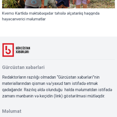
Kvemo Kartlidə məktəbəqədər təhsilə əlçatanlıq haqqında
həyəcanverici məlumatlar
Gürcüstan xəbərləri
Redaktorların razılığı olmadan “Gürcüstan xəbərləri”nin
materiallarından qismən və/yaxud tam istifadə etmək
qadağandır. Razılıq əldə olunduğu halda məlumatdan istifadə
zamanı mənbənin və keçidin (link) göstərilməsi mütləqdir.
Məlumat