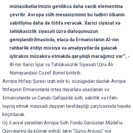
münasibətlərimizin getdikcə daha vacib elementinə
çevrilir. Avropa sülh mexanizminin bu tədbiri ölkənin
sabitliyinə daha da töhfə verəcək. Xarici siyasət və
təhlükəsizlik siyasəti üzrə dialoqumuzun
genişləndirilməsində, eləcə də Ermənistanın Aİ-nin
rəhbərlik etdiyi missiya və əməliyyatlarda gələcək
iştirakını müzakirə etməkdə qarşılıqlı marağımız var”, -
Aİ-nin Xarici İşlər və Təhlükəsizlik Siyasəti Üzrə Ali
Nümayəndəsi Cozef Borrel bildirib.
Avropa İttifaqı Şurası izah edir ki, sözügedən dəstək Avropa
İttifaqının Ermənistanla ortaq dəyərlərə əsaslanan və
Ermənistanda və Cənubi Qafqazda sülh, sabitlik və rifahı
təşviq etmək məqsədi daşıyan tərəfdaşlığı çərçivəsində həyata
keçiriləcək.
Üç il əvvəl yaradılan Avropa Sülh Fondu Gürcüstan Müdafiə
Qüvvələrinə də kömək edirdi, lakin “Gürcü Arzusu” rus