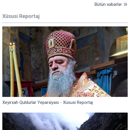
Bütün xəbərlər
Xüsusi Reportaj
Xeyirxah Quldurlar Yeparxiyası - Xüsusi Reportaj