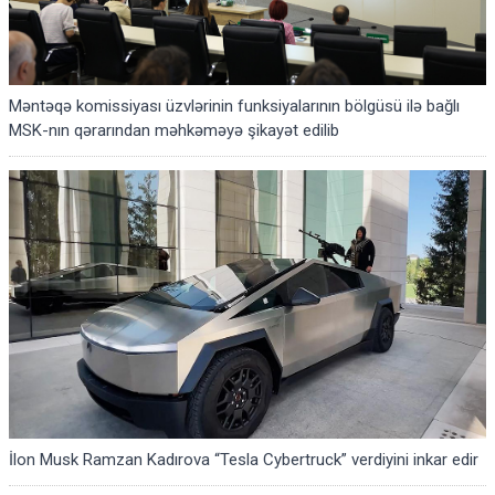
Məntəqə komissiyası üzvlərinin funksiyalarının bölgüsü ilə bağlı
MSK-nın qərarından məhkəməyə şikayət edilib
İlon Musk Ramzan Kadırova “Tesla Cybertruck” verdiyini inkar edir