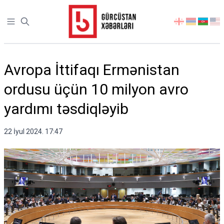
Open sidebar
აირჩიეთ
ენა
Avropa İttifaqı Ermənistan
ordusu üçün 10 milyon avro
yardımı təsdiqləyib
22 İyul 2024. 17:47