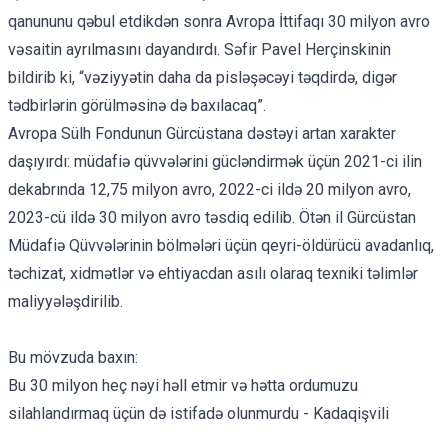
qanununu qəbul etdikdən sonra Avropa İttifaqı 30 milyon avro
vəsaitin ayrılmasını dayandırdı. Səfir
Pavel Herçinskinin
bildirib ki
, “vəziyyətin daha da pisləşəcəyi təqdirdə, digər
tədbirlərin görülməsinə də baxılacaq”.
Avropa Sülh Fondunun Gürcüstana dəstəyi artan xarakter
daşıyırdı: müdafiə qüvvələrini gücləndirmək üçün 2021-ci ilin
dekabrında 12,75 milyon avro, 2022-ci ildə 20 milyon avro,
2023-cü ildə 30 milyon avro təsdiq edilib. Ötən il Gürcüstan
Müdafiə Qüvvələrinin bölmələri üçün qeyri-öldürücü avadanlıq,
təchizat, xidmətlər və ehtiyacdan asılı olaraq texniki təlimlər
maliyyələşdirilib.
Bu mövzuda baxın:
Bu 30 milyon heç nəyi həll etmir və hətta ordumuzu
silahlandırmaq üçün də istifadə olunmurdu - Kadaqişvili