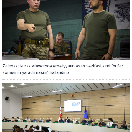
Zelenski Kursk vilayətində əməliyyatın əsas vəzifəsi kimi “bufer
zonasının yaradılmasını” hallandırıb