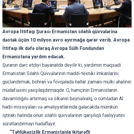
Avropa İttifaqı Şurası Ermənistan silahlı qüvvələrinə
dəstək üçün 10 milyon avro ayırmağa qərar verib. Avropa
İttifaqı ilk dəfə olaraq Avropa Sülh Fondundan
Ermənistana yardım edəcək.
Şuranın dərc etdiyi
bəyanatda
deyilir ki, yardımın məqsədi
Ermənistan Silahlı Qüvvələrinin maddi-texniki imkanlarını
gücləndirmək, böhran və fövqəladə hallar zamanı mülki əhalinin
müdafiəsini yaxşılaşdırmaqdır. O, həmçinin Ermənistanın
davamlılığını artırmaq və ölkənin beynəlxalq, o cümlədən Aİ
hərbi missiyaları və əməliyyatlarında gələcəkdə mümkün
iştirakı halında onun silahlı qüvvələrinin qarşılıqlı fəaliyyətini
sürətləndirməyi hədəfləyir.
“Təhlükəsizlik Ermənistanla ikitərəfli