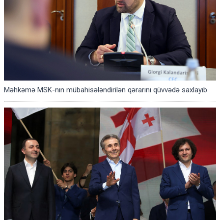
Məhkəmə MSK-nın mübahisələndirilən qərarını qüvvədə saxlayıb