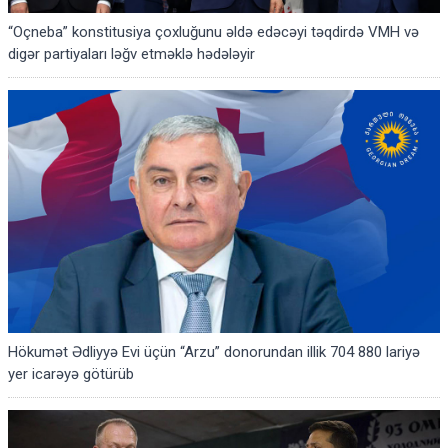
“Oçneba” konstitusiya çoxluğunu əldə edəcəyi təqdirdə VMH və
digər partiyaları ləğv etməklə hədələyir
Hökumət Ədliyyə Evi üçün “Arzu” donorundan illik 704 880 lariyə
yer icarəyə götürüb