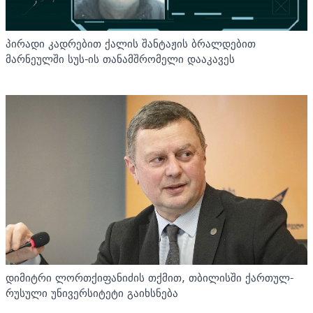
პირადი კადრებით ქალის შანტაჟის ბრალდებით
მარნეულში სუს-ის თანამშრომელი დააკავეს
დიმიტრი ლორთქიფანიძის თქმით, თბილისში ქართულ-
რუსული უნივერსიტეტი გაიხსნება