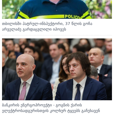
თბილისში პატრულ-ინსპექტორი, 37 წლის გოჩა
არველაძე გარდაცვლილი იპოვეს
ბანკირის ენერგოპროექტი - გოგნის ქარის
ელექტროსადგურისთვის კოლხურ ტყეებს გაჩეხავენ