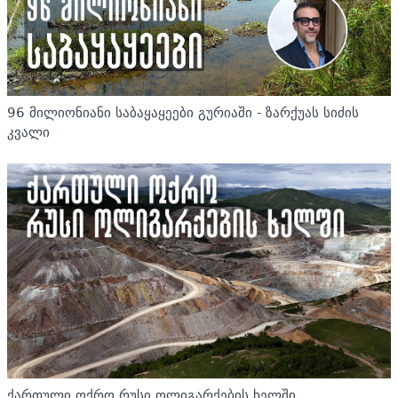
96 მილიონიანი საბაყაყეები გურიაში - ზარქუას სიძის
კვალი
ქართული ოქრო რუსი ოლიგარქების ხელში