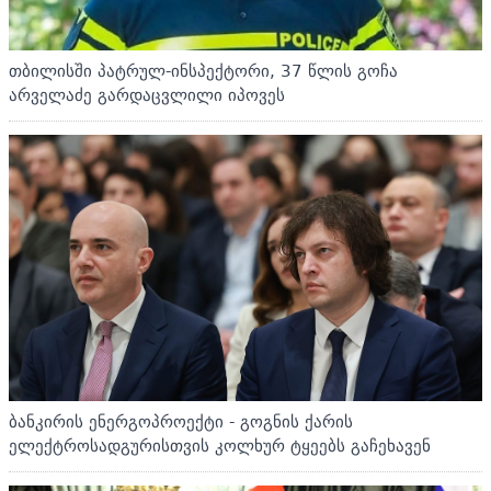
თბილისში პატრულ-ინსპექტორი, 37 წლის გოჩა
არველაძე გარდაცვლილი იპოვეს
ბანკირის ენერგოპროექტი - გოგნის ქარის
ელექტროსადგურისთვის კოლხურ ტყეებს გაჩეხავენ