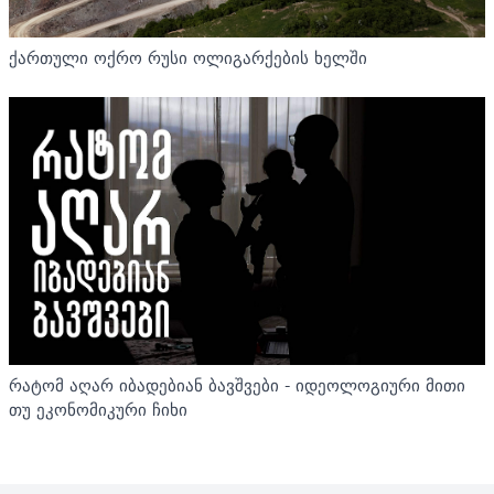
ქართული ოქრო რუსი ოლიგარქების ხელში
რატომ აღარ იბადებიან ბავშვები - იდეოლოგიური მითი
თუ ეკონომიკური ჩიხი