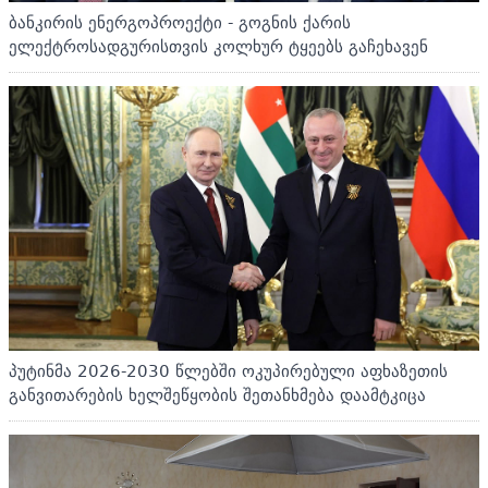
ბანკირის ენერგოპროექტი - გოგნის ქარის
ელექტროსადგურისთვის კოლხურ ტყეებს გაჩეხავენ
პუტინმა 2026-2030 წლებში ოკუპირებული აფხაზეთის
განვითარების ხელშეწყობის შეთანხმება დაამტკიცა