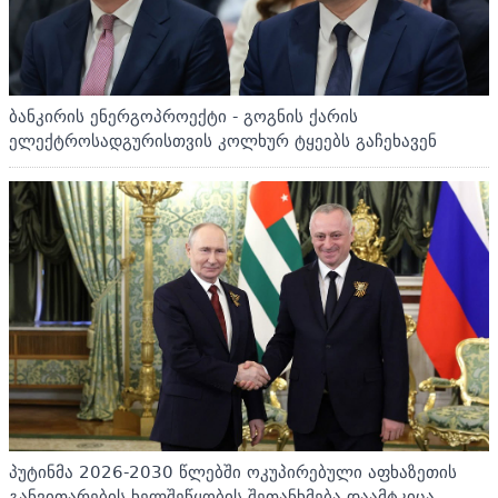
ბანკირის ენერგოპროექტი - გოგნის ქარის
ელექტროსადგურისთვის კოლხურ ტყეებს გაჩეხავენ
პუტინმა 2026-2030 წლებში ოკუპირებული აფხაზეთის
განვითარების ხელშეწყობის შეთანხმება დაამტკიცა