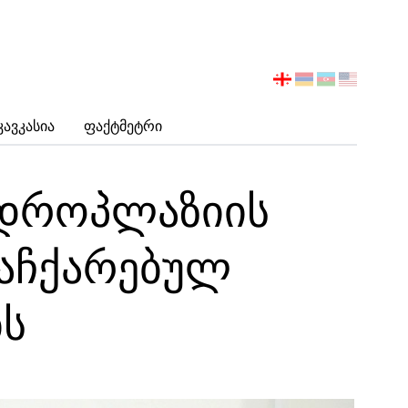
აირჩიეთ
ენა
Კავკასია
Ფაქტმეტრი
ნდროპლაზიის
აჩქარებულ
ბს