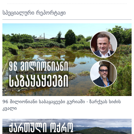
სპეციალური რეპორტაჟი
96 მილიონიანი საბაყაყეები გურიაში - ზარქუას სიძის
კვალი