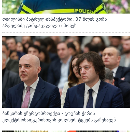
თბილისში პატრულ-ინსპექტორი, 37 წლის გოჩა
არველაძე გარდაცვლილი იპოვეს
ბანკირის ენერგოპროექტი - გოგნის ქარის
ელექტროსადგურისთვის კოლხურ ტყეებს გაჩეხავენ