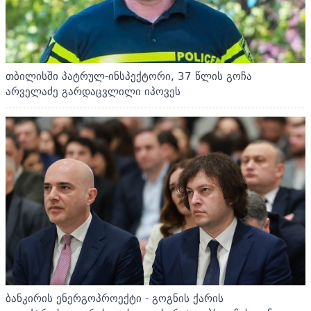
თბილისში პატრულ-ინსპექტორი, 37 წლის გოჩა
არველაძე გარდაცვლილი იპოვეს
ბანკირის ენერგოპროექტი - გოგნის ქარის